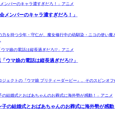
アニメ
徒会メンバーのキャラ濃すぎだろ！」
の力を持つ少年・守仁が、魔女修行中の幼馴染・ニコの使い魔
.
アニメ
話「ウマ娘の電話は縦長過ぎだろ!?」
ジェクトの『ウマ娘 プリティーダービー』。そのスピンオフ作
アニメ
ン子の結婚式とおばあちゃんのお葬式に海外勢が感動