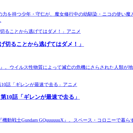
の力を持つ少年・守仁が、魔女修行中の幼馴染・ニコの使い魔
.
アニメ
逃げ切ることから逃げてはダメ！」
テル』。ウイルス性物質によって滅亡の危機にさらされた人類が
アニメ
第10話「ギレンが最速で去る」
動戦士Gundam GQuuuuuuX』。スペース・コロニーで