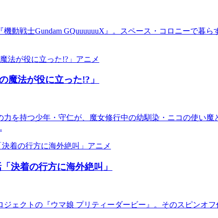
動戦士Gundam GQuuuuuuX』。スペース・コロニーで
アニメ
の魔法が役に立った!?」
の力を持つ少年・守仁が、魔女修行中の幼馴染・ニコの使い魔
.
アニメ
話「決着の行方に海外絶叫」
ジェクトの『ウマ娘 プリティーダービー』。そのスピンオフ作