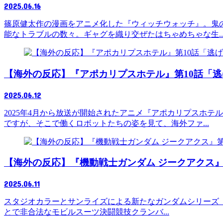
2025.06.16
篠原健太作の漫画をアニメ化した『ウィッチウォッチ』。鬼
能なトラブルの数々。ギャグを織り交ぜたはちゃめちゃな生..
【海外の反応】『アポカリプスホテル』第10話「
2025.06.12
2025年4月から放送が開始されたアニメ『アポカリプスホ
ですが、そこで働くロボットたちの姿を見て、海外ファ...
【海外の反応】『機動戦士ガンダム ジークアクス』
2025.06.11
スタジオカラーとサンライズによる新たなガンダムシリーズ『機
とで非合法なモビルスーツ決闘競技クランバ...