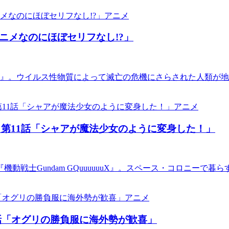
アニメ
ニメなのにほぼセリフなし!?」
テル』。ウイルス性物質によって滅亡の危機にさらされた人類が
アニメ
第11話「シャアが魔法少女のように変身した！」
動戦士Gundam GQuuuuuuX』。スペース・コロニーで
アニメ
話「オグリの勝負服に海外勢が歓喜」