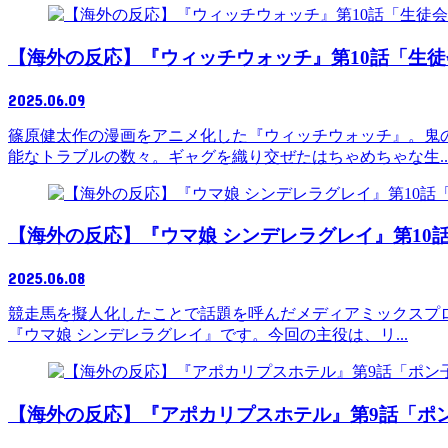
【海外の反応】『ウィッチウォッチ』第10話「生
2025.06.09
篠原健太作の漫画をアニメ化した『ウィッチウォッチ』。鬼
能なトラブルの数々。ギャグを織り交ぜたはちゃめちゃな生..
【海外の反応】『ウマ娘 シンデレラグレイ』第10
2025.06.08
競走馬を擬人化したことで話題を呼んだメディアミックスプロ
『ウマ娘 シンデレラグレイ』です。今回の主役は、リ...
【海外の反応】『アポカリプスホテル』第9話「ポ