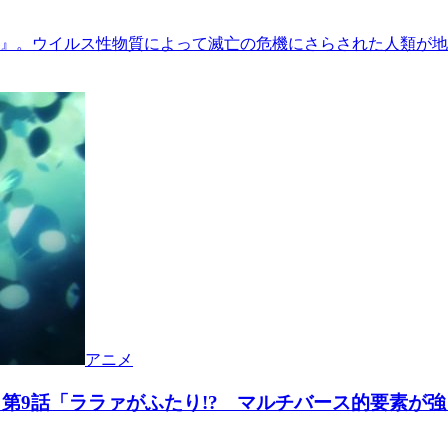
テル』。ウイルス性物質によって滅亡の危機にさらされた人類が
アニメ
第9話「ララァがふたり!? マルチバース的要素が