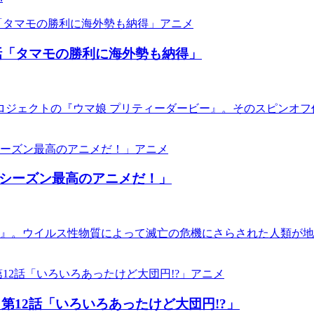
アニメ
話「タマモの勝利に海外勢も納得」
ジェクトの『ウマ娘 プリティーダービー』。そのスピンオフ作
アニメ
今シーズン最高のアニメだ！」
テル』。ウイルス性物質によって滅亡の危機にさらされた人類が
アニメ
第12話「いろいろあったけど大団円!?」