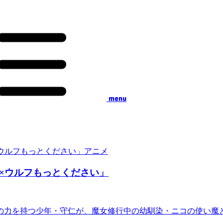
menu
アニメ
×ウルフもっとください」
の力を持つ少年・守仁が、魔女修行中の幼馴染・ニコの使い魔
.