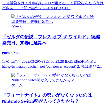
っ向勝負さけて来年ならGOTY狙えるって算段なんだろうけ
どさあ… 11: 私は誰だ 2022/03/30(水) 00...
ゲーム
『ゼルダの伝説 ブレス オブ ザ ワイルド』続編
発売日、来春に延期へ
2022.03.29
1: 私は誰だ 2022/03/29(火) 23:00:23.28 ID:iOEfjp5K0NIKU
https://twitter.com/5chan_nel (5ch newer account) 2: 私は誰だ 2...
ゲーム
『フォートナイト』の勢いがなくなったのは
Nintendo Switch勢が入ってきたから？