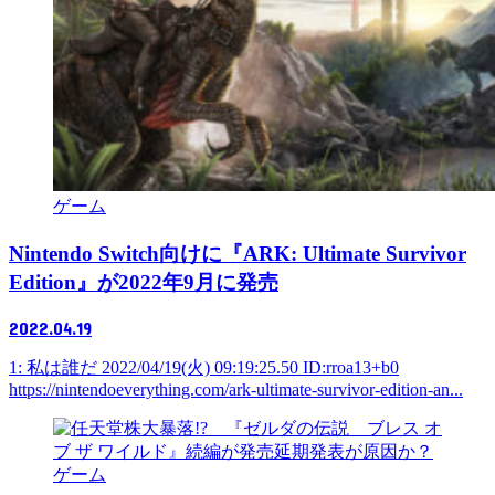
ゲーム
Nintendo Switch向けに『ARK: Ultimate Survivor
Edition』が2022年9月に発売
2022.04.19
1: 私は誰だ 2022/04/19(火) 09:19:25.50 ID:rroa13+b0
https://nintendoeverything.com/ark-ultimate-survivor-edition-an...
ゲーム