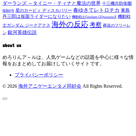
ダーランズ ～タイニー・ティナと魔法の世界
十三機兵防衛圏
春ゆきてレトロチカ
東島
星のカービィ ディスカバリー
怪獣8号
丹三郎は仮面ライダーになりたい
機動戦
機動戦士Gundam GQuuuuuuX
海外の反応
考察
士ガンダム ジークアクス
葬送のフリーレ
銀河英雄伝説
ン
about us
めろりんア～ルは、人気ゲームなどの話題を中心に様々な情
報をおまとめしてお届けしていくサイトです。
プライバシーポリシー
© 2026
海外アニゲーエンタメ同好会
All Rights Reserved.