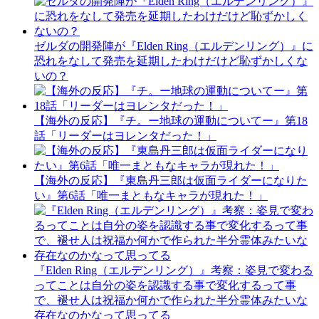
ゼルダの開発陣が『Elden Ring（エルデンリング）』に
恐れをなして発売を延期したわけだけど恥ずかしくな
いの？
【海外の反応】『チ。ー地球の運動についてー』第18
話「リーダーはヨレンタだった！」
【海外の反応】『東島丹三郎は仮面ライダーになりた
い』第6話「唯一まともなキャラが現れた！」
『Elden Ring（エルデンリング）』考察：姿見で変わる
ってことは自分の姿を認識する事で変化するって事
で、褪せ人は祝福か何かで作られた半分霊体みたいな
存在なのかなって思ってる