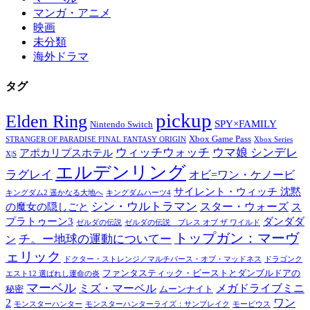
マンガ・アニメ
映画
未分類
海外ドラマ
タグ
pickup
Elden Ring
SPY×FAMILY
Nintendo Switch
Xbox Game Pass
STRANGER OF PARADISE FINAL FANTASY ORIGIN
Xbox Series
ウィッチウォッチ
ウマ娘 シンデレ
アポカリプスホテル
X|S
エルデンリング
ラグレイ
オビ=ワン・ケノービ
サイレント・ウィッチ 沈黙
キングダム2 遥かなる大地へ
キングダムハーツ4
シン・ウルトラマン
スター・ウォーズ
の魔女の隠しごと
ス
プラトゥーン3
ダンダダ
ゼルダの伝説
ゼルダの伝説 ブレス オブ ザ ワイルド
トップガン：マーヴ
チ。ー地球の運動についてー
ン
ェリック
ドクター・ストレンジ／マルチバース・オブ・マッドネス
ドラゴンク
ファンタスティック・ビーストとダンブルドアの
エスト12 選ばれし運命の炎
マーベル
メガドライブミニ
ミズ・マーベル
秘密
ムーンナイト
2
ワン
モンスターハンター
モンスターハンターライズ：サンブレイク
モービウス