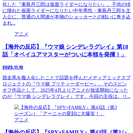
化した『東島丹三郎は仮面ライダーになりたい』。子供の頃
に憧れた仮面ライダーになりたい中年男性・東島丹三郎を主
人公に、普通の人間達が本物のショッカーとの戦いに巻き込
まれ...
アニメ
【海外の反応】『ウマ娘 シンデレラグレイ』第18
話「オベイユアマスターがついに本領を発揮！」
2025.11.10
競走馬を擬人化したことで話題を呼んだメディアミックスプ
ロジェクトの『ウマ娘 プリティーダービー』。そのスピン
オフ作品として、2025年4月よりアニメが放送開始になった
のが『ウマ娘 シンデレラグレイ』です。今回の主役は、リ...
アニメ
【海外の反応】『SPY×FAMILY』第43話（第3シ