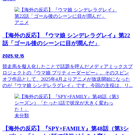
アニメ
【海外の反応】『ウマ娘 シンデレラグレイ』第22
話「ゴール後のシーンに目が潤んだ」
2025.12.15
競走馬を擬人化したことで話題を呼んだメディアミックスプ
ロジェクトの『ウマ娘 プリティーダービー』。そのスピン
オフ作品として、2025年4月よりアニメが放送開始になった
のが『ウマ娘 シンデレラグレイ』です。今回の主役は、リ...
未分類
【海外の反応】『SPY×FAMILY』第48話（第3シ