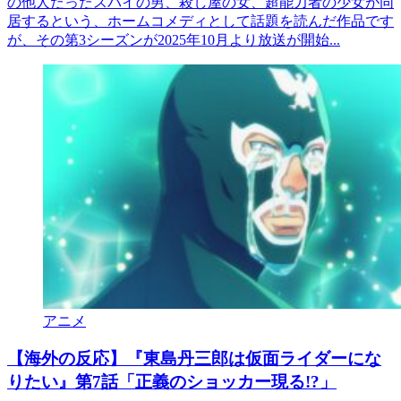
の他人だったスパイの男、殺し屋の女、超能力者の少女が同
居するという、ホームコメディとして話題を読んだ作品です
が、その第3シーズンが2025年10月より放送が開始...
アニメ
【海外の反応】『東島丹三郎は仮面ライダーにな
りたい』第7話「正義のショッカー現る!?」