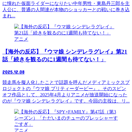
に憧れた仮面ライダーになりたい中年男性・東島丹三郎を主
人公に、普通の人間達が本物のショッカーとの戦いに巻き込
まれ...
アニメ
【海外の反応】『ウマ娘 シンデレラグレイ』第21
話「続きを観るのに1週間も待てない！」
2025.12.08
競走馬を擬人化したことで話題を呼んだメディアミックスプ
ロジェクトの『ウマ娘 プリティーダービー』。そのスピン
オフ作品として、2025年4月よりアニメが放送開始になった
のが『ウマ娘 シンデレラグレイ』です。今回の主役は、リ...
アニメ