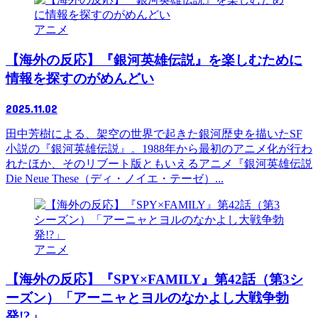
アニメ
【海外の反応】『銀河英雄伝説』を楽しむために
情報を探すのがめんどい
2025.11.02
田中芳樹による、架空の世界で起きた銀河歴史を描いたSF
小説の『銀河英雄伝説』。1988年から最初のアニメ化が行わ
れたほか、そのリブート版ともいえるアニメ『銀河英雄伝説
Die Neue These（ディ・ノイエ・テーゼ）...
アニメ
【海外の反応】『SPY×FAMILY』第42話（第3シ
ーズン）「アーニャとヨルのなかよし大戦争勃
発!?」