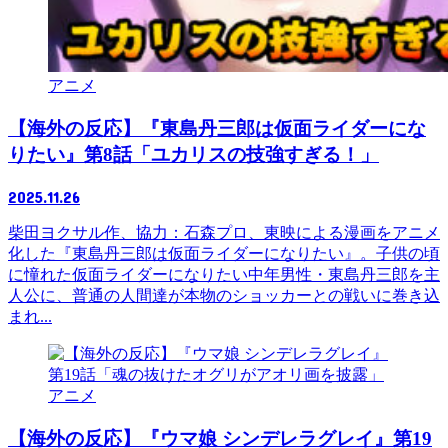
アニメ
【海外の反応】『東島丹三郎は仮面ライダーにな
りたい』第8話「ユカリスの技強すぎる！」
2025.11.26
柴田ヨクサル作、協力：石森プロ、東映による漫画をアニメ
化した『東島丹三郎は仮面ライダーになりたい』。子供の頃
に憧れた仮面ライダーになりたい中年男性・東島丹三郎を主
人公に、普通の人間達が本物のショッカーとの戦いに巻き込
まれ...
アニメ
【海外の反応】『ウマ娘 シンデレラグレイ』第19