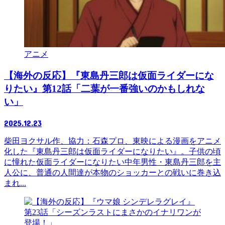
アニメ
【海外の反応】『東島丹三郎は仮面ライダーにな
りたい』第12話「二葉が一番強いのかもしれな
い」
2025.12.23
柴田ヨクサル作、協力：石森プロ、東映による漫画をアニメ
化した『東島丹三郎は仮面ライダーになりたい』。子供の頃
に憧れた仮面ライダーになりたい中年男性・東島丹三郎を主
人公に、普通の人間達が本物のショッカーとの戦いに巻き込
まれ...