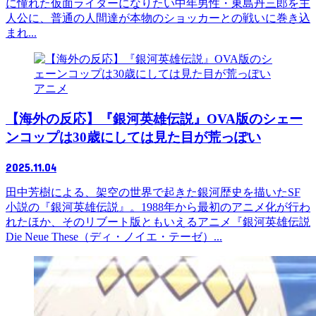
に憧れた仮面ライダーになりたい中年男性・東島丹三郎を主
人公に、普通の人間達が本物のショッカーとの戦いに巻き込
まれ...
アニメ
【海外の反応】『銀河英雄伝説』OVA版のシェー
ンコップは30歳にしては見た目が荒っぽい
2025.11.04
田中芳樹による、架空の世界で起きた銀河歴史を描いたSF
小説の『銀河英雄伝説』。1988年から最初のアニメ化が行わ
れたほか、そのリブート版ともいえるアニメ『銀河英雄伝説
Die Neue These（ディ・ノイエ・テーゼ）...