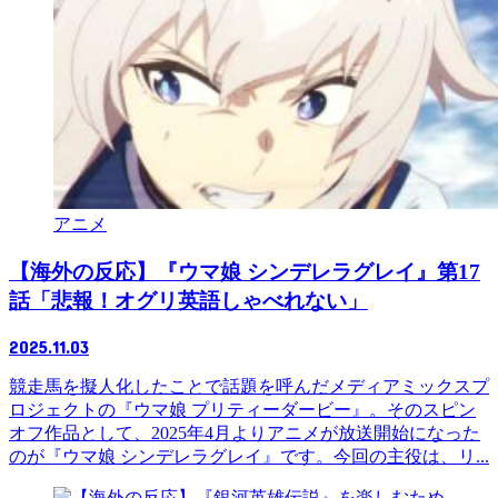
アニメ
【海外の反応】『ウマ娘 シンデレラグレイ』第17
話「悲報！オグリ英語しゃべれない」
2025.11.03
競走馬を擬人化したことで話題を呼んだメディアミックスプ
ロジェクトの『ウマ娘 プリティーダービー』。そのスピン
オフ作品として、2025年4月よりアニメが放送開始になった
のが『ウマ娘 シンデレラグレイ』です。今回の主役は、リ...