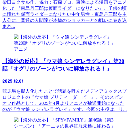
柴田ヨクサル作、協力：石森プロ、東映による漫画をアニメ
化した『東島丹三郎は仮面ライダーになりたい』。子供の頃
に憧れた仮面ライダーになりたい中年男性・東島丹三郎を主
人公に、普通の人間達が本物のショッカーとの戦いに巻き込
まれ...
アニメ
【海外の反応】『ウマ娘 シンデレラグレイ』第20
話「オグリのゾーンがついに解放される！」
2025.12.01
競走馬を擬人化したことで話題を呼んだメディアミックスプ
ロジェクトの『ウマ娘 プリティーダービー』。そのスピン
オフ作品として、2025年4月よりアニメが放送開始になった
のが『ウマ娘 シンデレラグレイ』です。今回の主役は、リ...