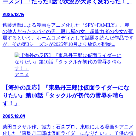
ーズン）「たった1話で状況が大きく変わった！」
2025.12.14
遠藤達哉による漫画をアニメ化した『SPY×FAMILY』。赤
の他人だったスパイの男、殺し屋の女、超能力者の少女が同
居するという、ホームコメディとして話題を読んだ作品です
が、その第3シーズンが2025年10月より放送が開始...
アニメ
【海外の反応】『東島丹三郎は仮面ライダーにな
りたい』第10話「タックルが初代の雪辱を晴ら
す！」
2025.12.09
柴田ヨクサル作、協力：石森プロ、東映による漫画をアニメ
化した『東島丹三郎は仮面ライダーになりたい』。子供の頃