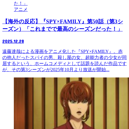
アニメ
【海外の反応】『SPY×FAMILY』第50話（第3シ
ーズン）「これまでで最高のシーズンだった！」
2025.12.28
遠藤達哉による漫画をアニメ化した『SPY×FAMILY』。赤
の他人だったスパイの男、殺し屋の女、超能力者の少女が同
居するという、ホームコメディとして話題を読んだ作品です
が、その第3シーズンが2025年10月より放送が開始...