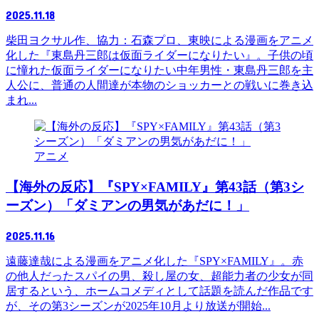
2025.11.18
柴田ヨクサル作、協力：石森プロ、東映による漫画をアニメ
化した『東島丹三郎は仮面ライダーになりたい』。子供の頃
に憧れた仮面ライダーになりたい中年男性・東島丹三郎を主
人公に、普通の人間達が本物のショッカーとの戦いに巻き込
まれ...
アニメ
【海外の反応】『SPY×FAMILY』第43話（第3シ
ーズン）「ダミアンの男気があだに！」
2025.11.16
遠藤達哉による漫画をアニメ化した『SPY×FAMILY』。赤
の他人だったスパイの男、殺し屋の女、超能力者の少女が同
居するという、ホームコメディとして話題を読んだ作品です
が、その第3シーズンが2025年10月より放送が開始...