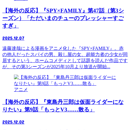
【海外の反応】『SPY×FAMILY』第47話（第3シ
ーズン）「ただいまのチューのプレッシャーすご
すぎ」
2025.12.07
遠藤達哉による漫画をアニメ化した『SPY×FAMILY』。赤
の他人だったスパイの男、殺し屋の女、超能力者の少女が同
居するという、ホームコメディとして話題を読んだ作品です
が、その第3シーズンが2025年10月より放送が開始...
アニメ
【海外の反応】『東島丹三郎は仮面ライダーにな
りたい』第9話「もっとV3……散る」
2025.12.02