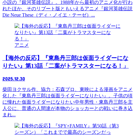
小説の『銀河英雄伝説』。1988年から最初のアニメ化が行わ
れたほか、そのリブート版ともいえるアニメ『銀河英雄伝説
Die Neue These（ディ・ノイエ・テーゼ）...
アニメ
【海外の反応】『東島丹三郎は仮面ライダーにな
りたい』第13話「二葉がトラマスターになる！」
2025.12.30
柴田ヨクサル作、協力：石森プロ、東映による漫画をアニメ
化した『東島丹三郎は仮面ライダーになりたい』。子供の頃
に憧れた仮面ライダーになりたい中年男性・東島丹三郎を主
人公に、普通の人間達が本物のショッカーとの戦いに巻き込
まれ...