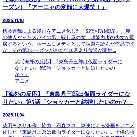
ーズン）「アーニャの変顔に大爆笑！」
2025.11.10
遠藤達哉による漫画をアニメ化した『SPY×FAMILY』。赤
の他人だったスパイの男、殺し屋の女、超能力者の少女が同
居するという、ホームコメディとして話題を読んだ作品です
が、その第3シーズンが2025年10月より放送が開始...
アニメ
【海外の反応】『東島丹三郎は仮面ライダーにな
りたい』第5話「ショッカーと結婚したいのか？」
2025.11.04
柴田ヨクサル作、協力：石森プロ、東映による漫画をアニメ
化した『東島丹三郎は仮面ライダーになりたい』。子供の頃