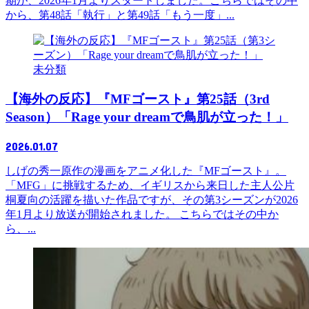
期が、2026年1月よりスタートしました。こちらではその中
から、第48話「執行」と第49話「もう一度」...
未分類
【海外の反応】『MFゴースト』第25話（3rd
Season）「Rage your dreamで鳥肌が立った！」
2026.01.07
しげの秀一原作の漫画をアニメ化した『MFゴースト』。
「MFG」に挑戦するため、イギリスから来日した主人公片
桐夏向の活躍を描いた作品ですが、その第3シーズンが2026
年1月より放送が開始されました。 こちらではその中か
ら、...