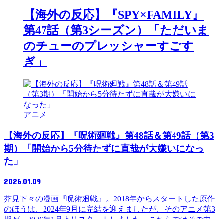
【海外の反応】『SPY×FAMILY』
第47話（第3シーズン）「ただいま
のチューのプレッシャーすごす
ぎ」
アニメ
【海外の反応】『呪術廻戦』第48話＆第49話（第3
期）「開始から5分待たずに直哉が大嫌いになっ
た」
2026.01.09
芥見下々の漫画『呪術廻戦』。2018年からスタートした原作
のほうは、2024年9月に完結を迎えましたが、そのアニメ第3