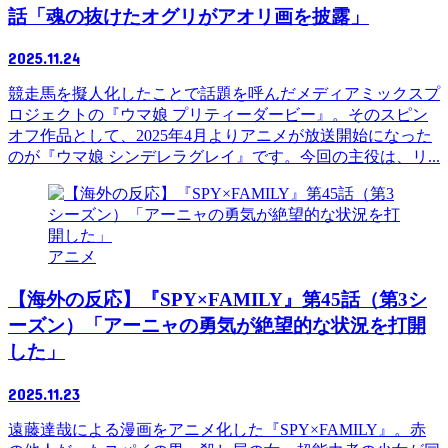
話「魂の抜けたオグリがアオリ画を披露」
2025.11.24
競走馬を擬人化したことで話題を呼んだメディアミックスプ
ロジェクトの『ウマ娘 プリティーダービー』。そのスピン
オフ作品として、2025年4月よりアニメが放送開始になった
のが『ウマ娘 シンデレラグレイ』です。今回の主役は、リ...
アニメ
【海外の反応】『SPY×FAMILY』第45話（第3シ
ーズン）「アーニャの勇気が絶望的な状況を打開
した」
2025.11.23
遠藤達哉による漫画をアニメ化した『SPY×FAMILY』。赤