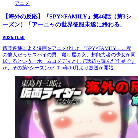
アニメ
【海外の反応】『SPY×FAMILY』第46話（第3シ
ーズン）「アーニャの世界征服未遂に終わる」
2025.11.30
遠藤達哉による漫画をアニメ化した『SPY×FAMILY』。赤
の他人だったスパイの男、殺し屋の女、超能力者の少女が同
居するという、ホームコメディとして話題を読んだ作品です
が、その第3シーズンが2025年10月より放送が開始...