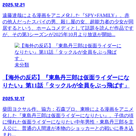
2025.12.21
遠藤達哉による漫画をアニメ化した『SPY×FAMILY』。赤
の他人だったスパイの男、殺し屋の女、超能力者の少女が同
居するという、ホームコメディとして話題を読んだ作品です
が、その第3シーズンが2025年10月より放送が開始...
未分類
【海外の反応】『東島丹三郎は仮面ライダーにな
りたい』第11話「タックルが全員をぶっ飛ばす」
2025.12.17
柴田ヨクサル作、協力：石森プロ、東映による漫画をアニメ
化した『東島丹三郎は仮面ライダーになりたい』。子供の頃
に憧れた仮面ライダーになりたい中年男性・東島丹三郎を主
人公に、普通の人間達が本物のショッカーとの戦いに巻き込
まれ...