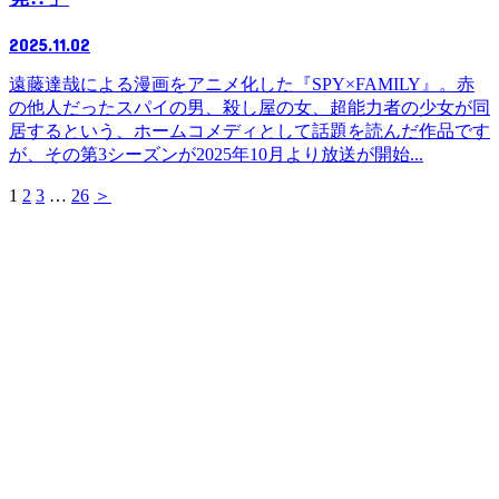
2025.11.02
遠藤達哉による漫画をアニメ化した『SPY×FAMILY』。赤
の他人だったスパイの男、殺し屋の女、超能力者の少女が同
居するという、ホームコメディとして話題を読んだ作品です
が、その第3シーズンが2025年10月より放送が開始...
1
2
3
…
26
＞