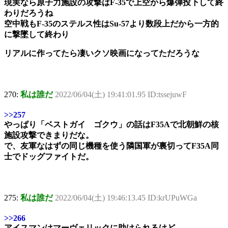
現実なら原子力施設の攻撃はF-35で上空から爆弾投下して終
わりだろうね
空中戦もF-35のステルス性はSu-57より数段上だから一方的
に撃墜して終わり
リアルに作ってたら凄いクソ映画になってただろうな
270:
私は誰だ
2022/06/04(土) 19:41:01.95 ID:tssejuwF
>>257
やっぱり「ベストガイ ゴクウ」の話はF35Aで北朝鮮の核
施設攻撃できまりだな。
で、友軍なはずの同じ機種を使う隣国軍が裏切ってF35A同
士でドッグファイトだ。
275:
私は誰だ
2022/06/04(土) 19:46:13.45 ID:krUPuWGa
>>266
アイスマンはマーヴェリックに助けられるけど