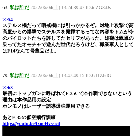
63:
私は誰だ
2022/06/04(土) 13:24:39.47 ID:tqZG8dJs
>>54
ステルス機だって哨戒機には引っかかるぞ。対地上攻撃で高
高度からの爆撃でステルスを発揮するってな内容をトムが今
のパイロットたちを評してたセリフがあった。雄鶏は親雁の
乗ってたオモチャで遊んだ世代だろうけど、職業軍人として
はF14なんて骨董品だよ。
79:
私は誰だ
2022/06/04(土) 13:47:49.15 ID:GlTZ6dGl
>>63
最初にトップガンに呼ばれてF-35Cで本作戦できないという
理由は本作品用の設定
ホンモノはレーザー誘導爆弾運用できる
あとF-35の低空飛行訓練
https://youtu.be/txooHvssic4