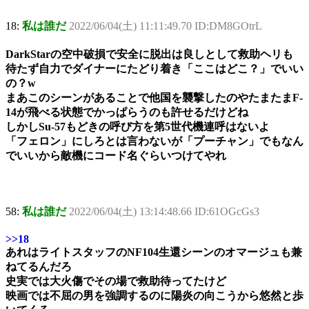
18:
私は誰だ
2022/06/04(土) 11:11:49.70 ID:DM8GOtrL
DarkStarの空中破損で安全に脱出は良しとして救助ヘリも
待たず自力でダイナーにたどり着き「ここはどこ？」でいい
の？w
まあこのシーンがあることで他国を襲撃したのやたまたまF-
14が飛べる状態でかっぱらうのも許せるだけどね
しかしSu-57もどきの呼び方を第5世代機連呼はないよ
「フェロン」にしろとは言わないが「プーチャン」でもなん
でいいから敵機にコード名ぐらいつけてやれ
58:
私は誰だ
2022/06/04(土) 13:14:48.66 ID:61OGcGs3
>>18
あれはライトスタッフのNF104生還シーンのオマージュも兼
ねてるんだろ
史実では大火傷でその場で救助待ってたけど
映画では不屈の男を強調するのに陽炎の向こうから悠然と歩