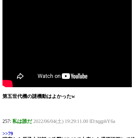
第五世代機の謎機動はよかったw
257:
私は誰だ
2022/06/04(土) 19:29:11.00 ID:tqgphY6a
>>79