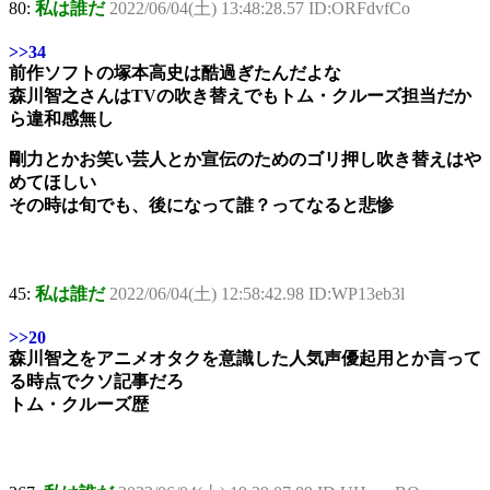
80:
私は誰だ
2022/06/04(土) 13:48:28.57 ID:ORFdvfCo
>>34
前作ソフトの塚本高史は酷過ぎたんだよな
森川智之さんはTVの吹き替えでもトム・クルーズ担当だか
ら違和感無し
剛力とかお笑い芸人とか宣伝のためのゴリ押し吹き替えはや
めてほしい
その時は旬でも、後になって誰？ってなると悲惨
45:
私は誰だ
2022/06/04(土) 12:58:42.98 ID:WP13eb3l
>>20
森川智之をアニメオタクを意識した人気声優起用とか言って
る時点でクソ記事だろ
トム・クルーズ歴