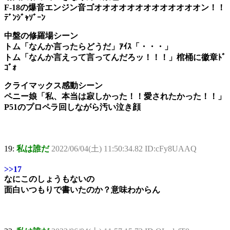
F-18の爆音エンジン音ゴオオオオオオオオオオオオオン！！
ﾃﾞﾝｼﾞｬｿﾞｰﾝ
中盤の修羅場シーン
トム「なんか言ったらどうだ」ｱｲｽ「・・・」
トム「なんか言えって言ってんだろッ！！！」棺桶に徽章ﾄﾞ
ｺﾞｫ
クライマックス感動シーン
ペニー娘「私、本当は寂しかった！！愛されたかった！！」
P51のプロペラ回しながら汚い泣き顔
19:
私は誰だ
2022/06/04(土) 11:50:34.82 ID:cFy8UAAQ
>>17
なにこのしょうもないの
面白いつもりで書いたのか？意味わからん