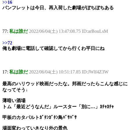
>>16
パンフレットは今日、再入荷した劇場がぼちぼちある
77:
私は誰だ
2022/06/04(土) 13:47:08.75 ID:arBouLsM
>>72
俺も劇場に電話して確認してから行くわ平日にね
17:
私は誰だ
2022/06/04(土) 10:51:17.85 ID:JWlf4Z3W
最高のハリウッド映画だったな。邦画だったらこんな感じに
なってそう↓
薄暗い酒場
トム「最近どうなんだ」ルースター「別に…」ｶﾁｬｶﾁｬ
甲板のカタパルトｶﾞﾀﾝｶﾞﾀﾝ鳥ﾊﾞｻﾊﾞｻ
場面変わっていきなり外の景色