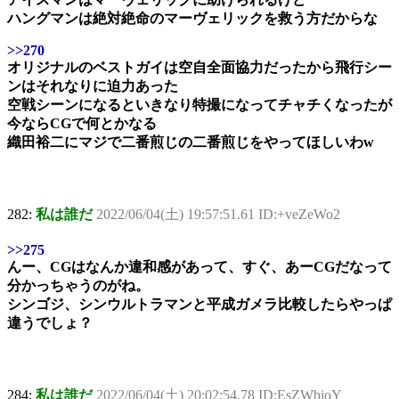
ハングマンは絶対絶命のマーヴェリックを救う方だからな
>>270
オリジナルのベストガイは空自全面協力だったから飛行シー
ンはそれなりに迫力あった
空戦シーンになるといきなり特撮になってチャチくなったが
今ならCGで何とかなる
織田裕二にマジで二番煎じの二番煎じをやってほしいわw
282:
私は誰だ
2022/06/04(土) 19:57:51.61 ID:+veZeWo2
>>275
んー、CGはなんか違和感があって、すぐ、あーCGだなって
分かっちゃうのがね。
シンゴジ、シンウルトラマンと平成ガメラ比較したらやっぱ
違うでしょ？
284:
私は誰だ
2022/06/04(土) 20:02:54.78 ID:EsZWbioY