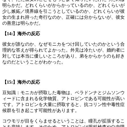
明らかだ。どれくらいがからかっているのか、どれくらいが
少し嫉妬／境界線を引こうとしているのか、どれくらいが彼
女の生まれ持った奇行なのか、正確には分からないが、彼女
の善意は明らかだ。
【14:】海外の反応
彼女が誰なのか、なぜモニカをつけ回していたのかという合
理的な答えが得られてよかった。外見は冷たいが、婚約者に
対しては本当に優しいところがあり、弟をからかうのも好き
なのだということがわかった。
【15:】海外の反応
豆知識：モニカが摂取した毒物は、ベラドンナとジムソンウ
ィードに含まれる化学物質、アトロピンである可能性が高い
です。アトロピンを大量に摂取すると、抗コリン性中毒性症
候群を引き起こす可能性があります。
コウモリが目をくらませるということは、瞳孔が拡張するこ
とを意味します。そのため、アトロピンは眼科検査や白内障