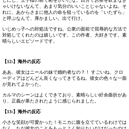
しにし、王子様の前で恥をかいたな。自分でお茶を飲まなき
ゃいけないなんて、あまり気分のいいことじゃないよね。そ
れに、あからさまに他人の命を狙っているのを「いたずら」
と呼ぶなんて、厚かましい。出て行け。
いじめっ子への対処法ですね。公衆の面前で屈辱的な方法で
対処してくれたのは嬉しいです。この作者、大好きです。素
晴らしいエピソードです。
【12:】海外の反応
ああ、彼女はニールの妹で婚約者なの？！ すごいね、クロ
ーディアはどんどん良くなってきてるね。彼女の色々な一面
が見れてよかった。
カルマのシーンはよくできており、素晴らしい紆余曲折があ
り、正義が果たされたように感じられました。
【13:】海外の反応
小さな笑顔が可愛かった！モニカに腹を立てているわけでは
なく、ただ彼女のことをもっとよく知りたいだけだったのは