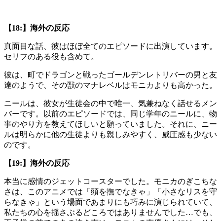
【18:】海外の反応
真面目な話、彼はほぼ全てのエピソードに出演しています。
セリフのある役も含めて。
彼は、町でドラゴンと戦ったゴールデンレトリバーの男と友
達のようで、その獣のマナレベルはモニカよりも高かった。
ニールは、彼女が生徒会の中で唯一、気兼ねなく話せるメン
バーです。以前のエピソードでは、同じ学年のニールに、物
事のやり方を教えてほしいと願っていました。それに、ニー
ルは明らかに他の生徒よりも親しみやすく、威圧感も少ない
のです。
【19:】海外の反応
本当に感情のジェットコースターでした。モニカのぎこちな
さは、このアニメでは「頭を撫でなきゃ」「小さなリスを守
らなきゃ」という場面であまりにも巧みに演じられていて、
私たちの心を揺さぶるどころではありませんでした…でも、