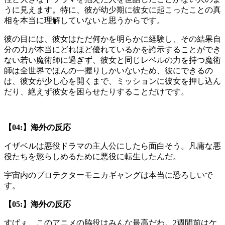
うに見えます。特に、彼が幼少期に彼女に起こったことの真
相を本当に理解していないと思うからです。
彼の目には、彼女はただ何かを明らかに経験し、その結果自
分の力が本当にどれほど優れているかを誇示することができ
ない若い魔術師に過ぎず、彼女と同じレベルの力を持つ魔術
師は全世界でほんの一握りしかいないため、彼にできるの
は、彼女が少し心を開くまで、ミッションに彼女を押し込ん
だり、絶えず彼女を困らせたりすることだけです。
【04:】海外の反応
イザベルは悪役ドラマの主人公にしたら面白そう。凡庸な悪
役たちを懲らしめるために悪役に転生したんだ。
宇宙内のプロテクターモニカギャングは本当に恐ろしいで
す。
【05:】海外の反応
すげぇ、このアニメの脇役はみんな最高だわ。2週間前はケ