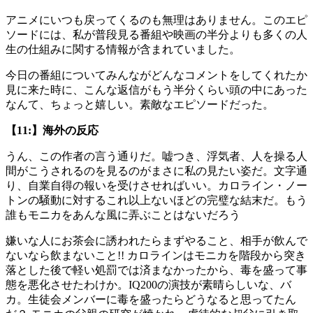
アニメにいつも戻ってくるのも無理はありません。このエピ
ソードには、私が普段見る番組や映画の半分よりも多くの人
生の仕組みに関する情報が含まれていました。
今日の番組についてみんながどんなコメントをしてくれたか
見に来た時に、こんな返信がもう半分くらい頭の中にあった
なんて、ちょっと嬉しい。素敵なエピソードだった。
【11:】海外の反応
うん、この作者の言う通りだ。嘘つき、浮気者、人を操る人
間がこうされるのを見るのがまさに私の見たい姿だ。文字通
り、自業自得の報いを受けさせればいい。カロライン・ノー
トンの騒動に対するこれ以上ないほどの完璧な結末だ。もう
誰もモニカをあんな風に弄ぶことはないだろう
嫌いな人にお茶会に誘われたらまずやること、相手が飲んで
ないなら飲まないこと!! カロラインはモニカを階段から突き
落とした後で軽い処罰では済まなかったから、毒を盛って事
態を悪化させたわけか。IQ200の演技が素晴らしいな、バ
カ。生徒会メンバーに毒を盛ったらどうなると思ってたん