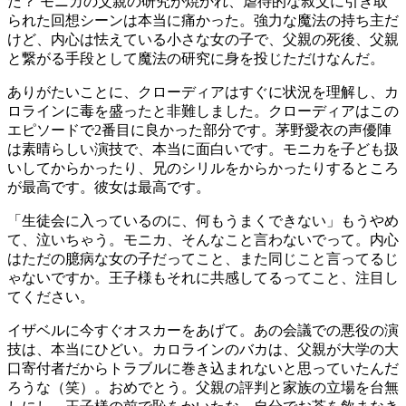
だ？ モニカの父親の研究が焼かれ、虐待的な叔父に引き取
られた回想シーンは本当に痛かった。強力な魔法の持ち主だ
けど、内心は怯えている小さな女の子で、父親の死後、父親
と繋がる手段として魔法の研究に身を投じただけなんだ。
ありがたいことに、クローディアはすぐに状況を理解し、カ
ロラインに毒を盛ったと非難しました。クローディアはこの
エピソードで2番目に良かった部分です。茅野愛衣の声優陣
は素晴らしい演技で、本当に面白いです。モニカを子ども扱
いしてからかったり、兄のシリルをからかったりするところ
が最高です。彼女は最高です。
「生徒会に入っているのに、何もうまくできない」もうやめ
て、泣いちゃう。モニカ、そんなこと言わないでって。内心
はただの臆病な女の子だってこと、また同じこと言ってるじ
ゃないですか。王子様もそれに共感してるってこと、注目し
てください。
イザベルに今すぐオスカーをあげて。あの会議での悪役の演
技は、本当にひどい。カロラインのバカは、父親が大学の大
口寄付者だからトラブルに巻き込まれないと思っていたんだ
ろうな（笑）。おめでとう。父親の評判と家族の立場を台無