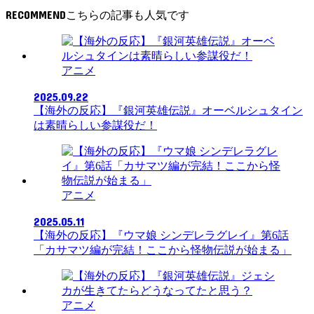
RECOMMEND
アニメ
2025.09.22
【海外の反応】『銀河英雄伝説』オーベルシュタイン
は素晴らしい参謀役だ！
アニメ
2025.05.11
【海外の反応】『ウマ娘 シンデレラグレイ』第6話
「カサマツ編が完結！ここから怪物伝説が始まる」
アニメ