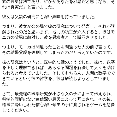
族の言葉は法であり、誰かがあなたを邪悪だと思うなら、そ
れは真実だ」と言いました。
彼女は父親の研究にも深い興味を持っていました。
つまり、彼女が公の場で彼の研究について発言し、それが誤
解されたのだと思います。地元の領主が介入すると、彼はモ
ニカの父親に敵対し、彼を異端者として断罪させました。
つまり、モニカは間違ったことを間違った人の前で言って、
その結果父親を処刑してしまったのだと考えていたのです。
彼の研究はというと…医学的な話のようでした。彼は、数字
を正しく理解できれば、あらゆる問題を解決して人々を助け
られると考えていました。そしてもちろん、人間は数字でで
きているという彼の哲学を、彼は解読しようとしていまし
た。
さて、最先端の医学研究が小さな女の子によって伝えられ、
科学的理解のない迷信深い農民によって耳にされ、その後、
権威に酔いしれた信心深い領主の手に渡されるゲームを想像
してください。