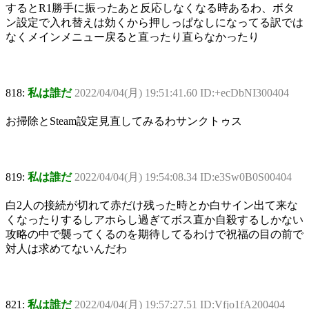
するとR1勝手に振ったあと反応しなくなる時あるわ、ボタ
ン設定で入れ替えは効くから押しっぱなしになってる訳では
なくメインメニュー戻ると直ったり直らなかったり
818:
私は誰だ
2022/04/04(月) 19:51:41.60 ID:+ecDbNI300404
お掃除とSteam設定見直してみるわサンクトゥス
819:
私は誰だ
2022/04/04(月) 19:54:08.34 ID:e3Sw0B0S00404
白2人の接続が切れて赤だけ残った時とか白サイン出て来な
くなったりするしアホらし過ぎてボス直か自殺するしかない
攻略の中で襲ってくるのを期待してるわけで祝福の目の前で
対人は求めてないんだわ
821:
私は誰だ
2022/04/04(月) 19:57:27.51 ID:Vfjo1fA200404