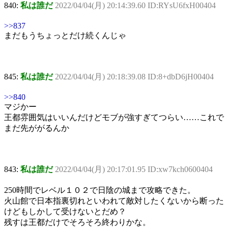
840:
私は誰だ
2022/04/04(月) 20:14:39.60 ID:RYsU6fxH00404
>>837
まだもうちょっとだけ続くんじゃ
845:
私は誰だ
2022/04/04(月) 20:18:39.08 ID:8+dbD6jH00404
>>840
マジかー
王都雰囲気はいいんだけどモブが強すぎてつらい……これで
まだ先ががるんか
843:
私は誰だ
2022/04/04(月) 20:17:01.95 ID:xw7kch0600404
250時間でレベル１０２で日陰の城まで攻略できた。
火山館で日本指裏切れといわれて敵対したくないから断った
けどもしかして受けないとだめ？
残すは王都だけでそろそろ終わりかな。