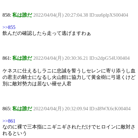
858:
私は誰だ
2022/04/04(月) 20:27:04.38 ID:uu6plpXS00404
>>855
飲んだの確認したら走って逃げますわぁ
861:
私は誰だ
2022/04/04(月) 20:30:36.21 ID:s2dpG54U00404
ケネスに仕えるしラニに忠誠を誓うしセレンに寄り添うし血
の君主の騎士になるし火山館に協力して黄金樹に弓退くけど
別に敵対勢力は居ない褪せ人君
865:
私は誰だ
2022/04/04(月) 20:32:09.94 ID:sI8WX6cK00404
>>861
なのに裸で三本指にニギニギされただけでヒロインに敵対さ
れるという