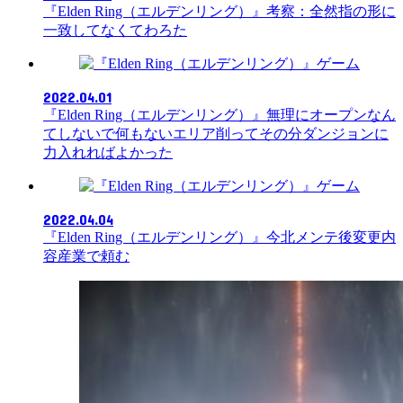
『Elden Ring（エルデンリング）』考察：全然指の形に
一致してなくてわろた
ゲーム
2022.04.01
『Elden Ring（エルデンリング）』無理にオープンなん
てしないで何もないエリア削ってその分ダンジョンに
力入れればよかった
ゲーム
2022.04.04
『Elden Ring（エルデンリング）』今北メンテ後変更内
容産業で頼む