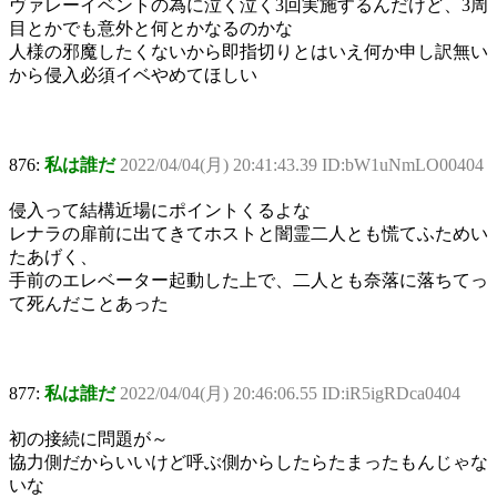
ヴァレーイベントの為に泣く泣く3回実施するんだけど、3周
目とかでも意外と何とかなるのかな
人様の邪魔したくないから即指切りとはいえ何か申し訳無い
から侵入必須イベやめてほしい
876:
私は誰だ
2022/04/04(月) 20:41:43.39 ID:bW1uNmLO00404
侵入って結構近場にポイントくるよな
レナラの扉前に出てきてホストと闇霊二人とも慌てふためい
たあげく、
手前のエレベーター起動した上で、二人とも奈落に落ちてっ
て死んだことあった
877:
私は誰だ
2022/04/04(月) 20:46:06.55 ID:iR5igRDca0404
初の接続に問題が～
協力側だからいいけど呼ぶ側からしたらたまったもんじゃな
いな