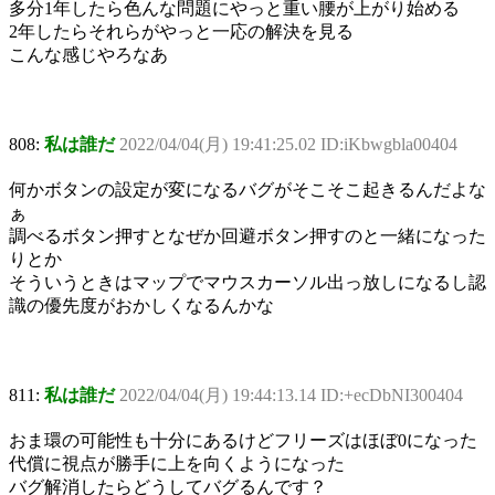
多分1年したら色んな問題にやっと重い腰が上がり始める
2年したらそれらがやっと一応の解決を見る
こんな感じやろなあ
808:
私は誰だ
2022/04/04(月) 19:41:25.02 ID:iKbwgbla00404
何かボタンの設定が変になるバグがそこそこ起きるんだよな
ぁ
調べるボタン押すとなぜか回避ボタン押すのと一緒になった
りとか
そういうときはマップでマウスカーソル出っ放しになるし認
識の優先度がおかしくなるんかな
811:
私は誰だ
2022/04/04(月) 19:44:13.14 ID:+ecDbNI300404
おま環の可能性も十分にあるけどフリーズはほぼ0になった
代償に視点が勝手に上を向くようになった
バグ解消したらどうしてバグるんです？