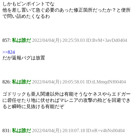
しかもピンポイントでな
他を差し置いて急ぐ必要のあった修正箇所だったか？と便所
で問い詰めたくなるわ
857:
私は誰だ
2022/04/04(月) 20:25:59.03 ID:BvM+3avDd0404
>>824
だが返報バグは放置
826:
私は誰だ
2022/04/04(月) 20:05:58.01 ID:tLMmqdNf00404
ゴドリックも亜人関連以外は有能そうなケネスやらエドガー
に砦任せたり地に伏せればマレニアの攻撃の殆どを回避でき
ると瞬時に見抜ける有能だぞ
831:
私は誰だ
2022/04/04(月) 20:10:07.18 ID:eR+v4hNs00404