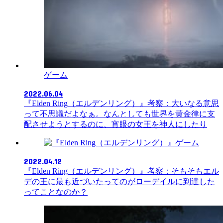
ゲーム
2022.06.04
『Elden Ring（エルデンリング）』考察：大いなる意思
って不思議だよなぁ。なんとしても世界を黄金律に支
配させようとするのに、宵眼の女王を神人にしたり
ゲーム
2022.04.12
『Elden Ring（エルデンリング）』考察：そもそもエル
デの王に最も近づいたってのがローデイルに到達した
ってことなのか？