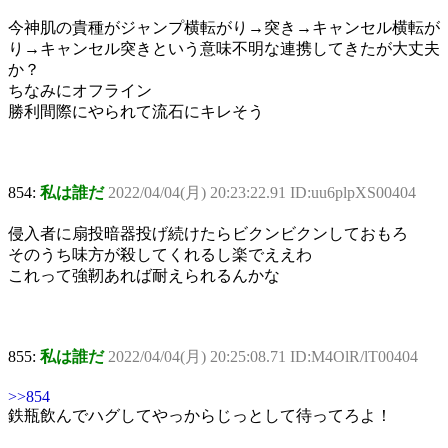
今神肌の貴種がジャンプ横転がり→突き→キャンセル横転が
り→キャンセル突きという意味不明な連携してきたが大丈夫
か？
ちなみにオフライン
勝利間際にやられて流石にキレそう
854:
私は誰だ
2022/04/04(月) 20:23:22.91 ID:uu6plpXS00404
侵入者に扇投暗器投げ続けたらビクンビクンしておもろ
そのうち味方が殺してくれるし楽でええわ
これって強靭あれば耐えられるんかな
855:
私は誰だ
2022/04/04(月) 20:25:08.71 ID:M4OlR/lT00404
>>854
鉄瓶飲んでハグしてやっからじっとして待ってろよ！