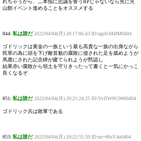
れちゃうから、二本指に忠誠を誓うRPじゃないなら先に火
山館イベント進めることをオススメする
844:
私は誰だ
2022/04/04(月) 20:17:06.43 ID:sgafvM4fM0404
ゴドリックは黄金の一族という最も高貴な一族の出身ながら
民草の為に頭を下げ敵首魁の腐敗に侵された足を舐めようが
馬鹿にされた記念碑が建てられようが黙認し
結果赤い腐敗から領土を守りきったって書くと一気にかっこ
良くなるぞ
851:
私は誰だ
2022/04/04(月) 20:21:24.25 ID:YvDW9G9000404
ゴドリック兵は敗軍である
853:
私は誰だ
2022/04/04(月) 20:22:55.59 ID:ne+86sY4a0404