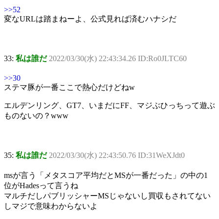
>>52
変なURLは踏まねーよ、公式見れば済むハナシだ
33:
私は誰だ
2022/03/30(水) 22:43:34.26 ID:Ro0JLTC60
>>30
ステマ豚が一番ここで熱心だけどねw
エルデンリング、GT7、いまだにFF、マジぶひっちって遊ぶ
ものないの？www
35:
私は誰だ
2022/03/30(水) 22:43:50.76 ID:31WeXJdt0
msが言う「メタスコア平均だとMSが一番だった」の中の1
位がHadesって言うね
マルチだしパブリッシャーMSじゃないし買収もされてない
しマジで意味わからないよ