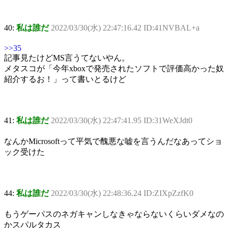
40:
私は誰だ
2022/03/30(水) 22:47:16.42 ID:41NVBAL+a
>>35
記事見たけどMS言うてないやん。
メタスコが「今年xboxで発売されたソフトで評価高かった奴
紹介するお！」って書いとるけど
41:
私は誰だ
2022/03/30(水) 22:47:41.95 ID:31WeXJdt0
なんかMicrosoftって平気で醜悪な嘘を言うんだなあってショ
ック受けた
44:
私は誰だ
2022/03/30(水) 22:48:36.24 ID:ZIXpZzfK0
もうゲーパスのネガキャンしなきゃならないくらいダメなの
かスパルタカス