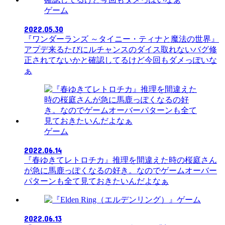
ゲーム
2022.05.30
『ワンダーランズ ～タイニー・ティナと魔法の世界』
アプデ来るたびにルチャンスのダイス取れないバグ修
正されてないかと確認してるけど今回もダメっぽいな
ぁ
ゲーム
2022.06.14
『春ゆきてレトロチカ』推理を間違えた時の桜庭さん
が急に馬鹿っぽくなるの好き。なのでゲームオーバー
パターンも全て見ておきたいんだよなぁ
ゲーム
2022.06.13