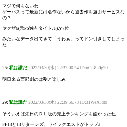
マジで何もないわ
ゲーパスって最新には名作ないから過去作を遊ぶサービスな
の？
ヤクザ6(元PS独占タイトル)が7位
みたいなデータ出てきて「うわぁ」ってドン引きしてしまっ
た
25:
私は誰だ
2022/03/30(水) 22:37:00.54 ID:nCL8p0g50
明日来る西部劇のは割と楽しみ
29:
私は誰だ
2022/03/30(水) 22:39:56.73 ID:31WeXJdt0
そういえば先日のＤＬ版の売上ランキングも酷かったね
FF13と13リターンズ、ワイフクエストがトップ3