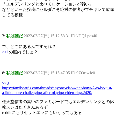
「エルデンリングと比べてロケーションが弱い」
などといった投稿にゼルダこそ絶対の信者がブチギレて喧嘩
してる模様
3:
私は誰だ
2022/03/27(日) 15:12:58.31 ID:kDQLpos40
で、どこにあるんですそれ？
>>1
の脳内でしょ？
8:
私は誰だ
2022/03/27(日) 15:15:47.95 ID:9ZOriwJe0
>>3
https://famiboards.com/threads/anyone-else-want-botw-2-to-be-just-
a-little-more-challenging-after-playing-elden-ring.2420/
任天堂信者の集いのファミボードでもエルデンリングとの比
較スレはたくさんあるぞ
redditにもリセットエラにもいくらでもある