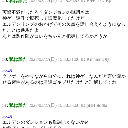
45:
私は誰だ
2022/03/27(日) 15:28:26.93 ID:B/HCT6CBp
実際不満だったろ？ダンジョンの単調さは
神ゲー連呼で脳死して誤魔化してたけど
エルデンリングのおかげでその欠点を話し合えるようになっ
たことは進歩だよ
あとは製作陣がコレをちゃんと把握してるかどうか
50:
私は誰だ
2022/03/27(日) 15:30:31.06 ID:KmnmmQlj0
>>45
クソゲーをやりながら自分にこれは神ゲーなんだと言い聞か
せる習性があるのは君達ゴキブリだけだと理解してくれ
51:
私は誰だ
2022/03/27(日) 15:30:33.60 ID:pBHStoI8a
>>45
エルデンのダンジョンも単調じゃないかw