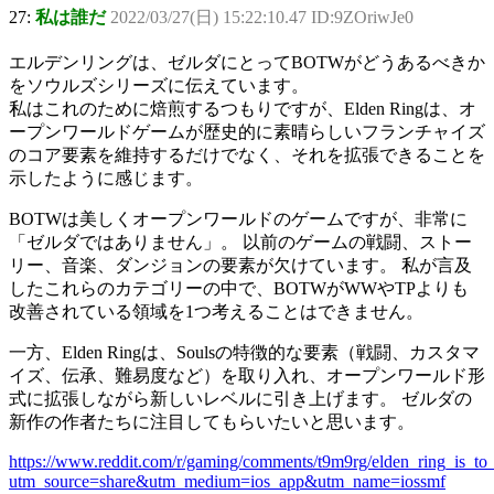
27:
私は誰だ
2022/03/27(日) 15:22:10.47 ID:9ZOriwJe0
エルデンリングは、ゼルダにとってBOTWがどうあるべきか
をソウルズシリーズに伝えています。
私はこれのために焙煎するつもりですが、Elden Ringは、オ
ープンワールドゲームが歴史的に素晴らしいフランチャイズ
のコア要素を維持するだけでなく、それを拡張できることを
示したように感じます。
BOTWは美しくオープンワールドのゲームですが、非常に
「ゼルダではありません」。 以前のゲームの戦闘、ストー
リー、音楽、ダンジョンの要素が欠けています。 私が言及
したこれらのカテゴリーの中で、BOTWがWWやTPよりも
改善されている領域を1つ考えることはできません。
一方、Elden Ringは、Soulsの特徴的な要素（戦闘、カスタマ
イズ、伝承、難易度など）を取り入れ、オープンワールド形
式に拡張しながら新しいレベルに引き上げます。 ゼルダの
新作の作者たちに注目してもらいたいと思います。
https://www.reddit.com/r/gaming/comments/t9m9rg/elden_ring_is_to
utm_source=share&utm_medium=ios_app&utm_name=iossmf