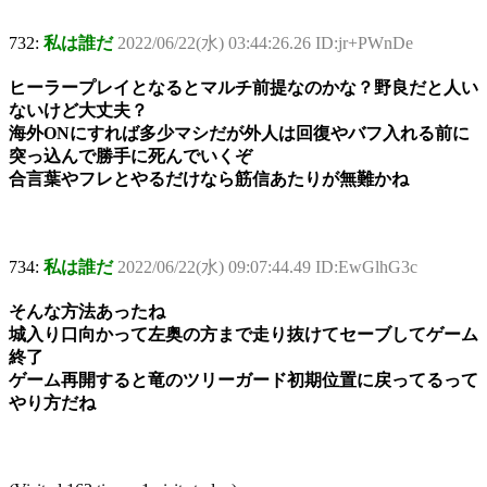
732:
私は誰だ
2022/06/22(水) 03:44:26.26 ID:jr+PWnDe
ヒーラープレイとなるとマルチ前提なのかな？野良だと人い
ないけど大丈夫？
海外ONにすれば多少マシだが外人は回復やバフ入れる前に
突っ込んで勝手に死んでいくぞ
合言葉やフレとやるだけなら筋信あたりが無難かね
734:
私は誰だ
2022/06/22(水) 09:07:44.49 ID:EwGlhG3c
そんな方法あったね
城入り口向かって左奥の方まで走り抜けてセーブしてゲーム
終了
ゲーム再開すると竜のツリーガード初期位置に戻ってるって
やり方だね