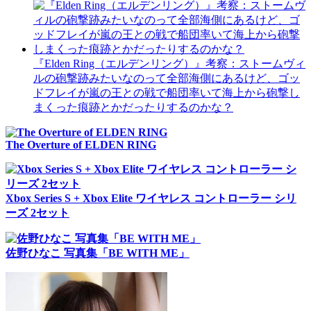
『Elden Ring（エルデンリング）』考察：ストームヴィ
ルの砲撃跡みたいなのって全部海側にあるけど、ゴッ
ドフレイが嵐の王との戦で船団率いて海上から砲撃し
まくった痕跡とかだったりするのかな？
The Overture of ELDEN RING
Xbox Series S + Xbox Elite ワイヤレス コントローラー シリ
ーズ 2セット
佐野ひなこ 写真集「BE WITH ME」