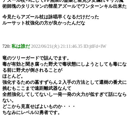
アズール杖+9にしてFP無限の霊薬と星見少女爛れマリカ魔
術師塊のタリスマンの彗星アズールでワンターンキル出来た
今見たらアズール杖は詠唱早くなるだけだった
ルーサット杖強化の方が良かったんだな
720:
私は誰だ
2022/06/21(火) 21:11:46.35 ID:jtlFd+IW
竜のツリーガードで詰んでます。
毒が有効と聞き腐った野犬で毒状態にしようとしても毒にな
る前に野犬が倒されることが
ほとんど。
強化するための墓すずらん２入手の方法として還樹の番犬に
挑むもここまで遠距離武器なんて
全然強化してしてないし一発一発の火力が低すぎて話になら
ない。
どこから見直せばよいものか・・・
ちなみにレベル52勇者です。