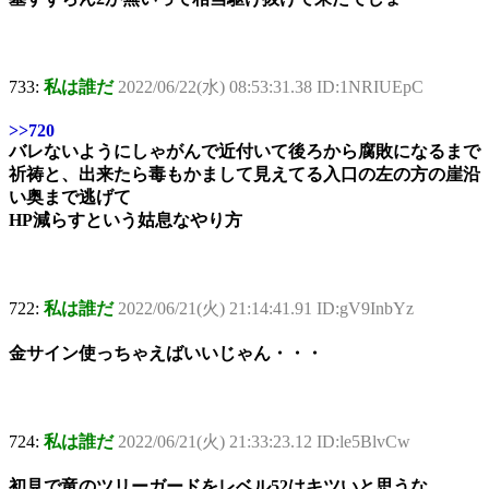
733:
私は誰だ
2022/06/22(水) 08:53:31.38 ID:1NRIUEpC
>>720
バレないようにしゃがんで近付いて後ろから腐敗になるまで
祈祷と、出来たら毒もかまして見えてる入口の左の方の崖沿
い奥まで逃げて
HP減らすという姑息なやり方
722:
私は誰だ
2022/06/21(火) 21:14:41.91 ID:gV9InbYz
金サイン使っちゃえばいいじゃん・・・
724:
私は誰だ
2022/06/21(火) 21:33:23.12 ID:le5BlvCw
初見で竜のツリーガードをレベル52はキツいと思うな