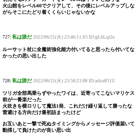
火山館をレベル60でクリアして、その後にレベルアップしな
がらそこにたどり着くくらいじゃないかな
727:
私は誰だ
2022/06/21(火) 23:46:11.83 ID:gLbLqi2u
ルーサット杖に全魔術強化能力付いてると思ったら付いてな
かったの思い出した
728:
私は誰だ
2022/06/21(火) 23:58:23.88 ID:adxa851U
ツリガ全部馬乗らずやったワイは、近寄ってこないマリケス
前が一番楽だった
火吹きを横ロリして魔法1発、これだけ繰り返して勝ったな
雷避ける方向だけ最初詰まったけど
お互いあと一撃で死ぬタイミングからメッセージ評価届いて
動揺して負けたのが良い思い出