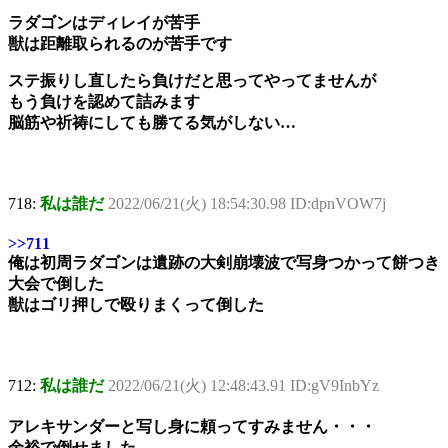
ラダゴンはディレイが苦手
獣は距離取られるのが苦手です
ステ振りし直したら負けだと思ってやってませんが
もう負けを認めて詰みます
脳筋や祈祷にしても勝てる気がしない…
718:
私は誰だ
2022/06/21(火) 18:54:30.98 ID:dpnVOW7j
>>711
俺は初周ラダゴンは遺跡の大剣崩壊波で写身つかって餅つき
大会で倒した
獣はゴリ押しで殴りまくって倒した
712:
私は誰だ
2022/06/21(火) 12:48:43.91 ID:gV9InbYz
アレキサンダーと写し身に頼ってすみません・・・
余裕で倒せました