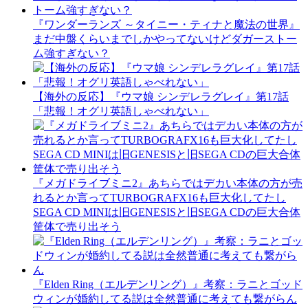
『ワンダーランズ ～タイニー・ティナと魔法の世界』
まだ中盤くらいまでしかやってないけどダガーストー
ム強すぎない？
【海外の反応】『ウマ娘 シンデレラグレイ』第17話
「悲報！オグリ英語しゃべれない」
『メガドライブミニ2』あちらではデカい本体の方が売
れるとか言ってTURBOGRAFX16も巨大化してたし
SEGA CD MINIは旧GENESISと旧SEGA CDの巨大合体
筐体で売り出そう
『Elden Ring（エルデンリング）』考察：ラニとゴッド
ウィンが婚約してる説は全然普通に考えても繋がらん