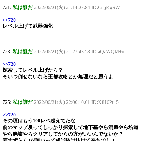
721:
私は誰だ
2022/06/21(火) 21:14:27.84 ID:CsrjKgSW
>>720
レベル上げて武器強化
723:
私は誰だ
2022/06/21(火) 21:27:43.58 ID:aQzWQM+n
>>720
探索してレベル上げたら？
そいつ倒せないなら王都攻略とか無理だと思うよ
725:
私は誰だ
2022/06/21(火) 22:06:10.61 ID:XiH6Pt+5
>>720
その頃はもう100レベ超えてたな
前のマップ戻ってしっかり探索して地下墓やら洞窟やら坑道
やら廃墟やらクリアしてからの方がいいんでないか？
墓すずらん2が無いって相当駆け抜けて来たでしょ