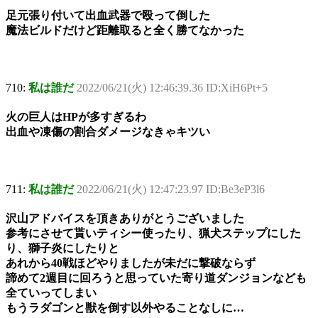
足元張り付いて出血武器で殴って倒した
魔法ビルドだけど距離取ると全く勝てなかった
710:
私は誰だ
2022/06/21(火) 12:46:39.36 ID:XiH6Pt+5
火の巨人はHPが多すぎるわ
出血や凍傷の割合ダメージなきゃキツい
711:
私は誰だ
2022/06/21(火) 12:47:23.97 ID:Be3eP3l6
沢山アドバイスを頂きありがとうございました
参考にさせて貰いティシー使ったり、猟犬ステップにした
り、獅子炎にしたりと
あれから40戦ほどやりましたが未だに撃破ならず
諦めて2週目に回ろうと思っていた寄り道ダンジョンなども
全ていってしまい
もうラダゴンと獣を倒す以外やることなしに…