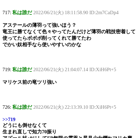
717:
私は誰だ
2022/06/21(火) 18:11:58.90 ID:2m7CaDp4
アステールの薄羽って強いほう？
竜王に勝てなくて色々やってたんだけど薄羽の戦技密着して
使ってたらボボボ削ってくれて勝てたわ
でかい奴相手なら使いやすいのかな
719:
私は誰だ
2022/06/21(火) 21:04:07.14 ID:XiH6Pt+5
マリケス前の竜ツリ強い
726:
私は誰だ
2022/06/21(火) 22:13:39.10 ID:XiH6Pt+5
>>719
どうにも倒せなくて
生まれ直しで知力70振り