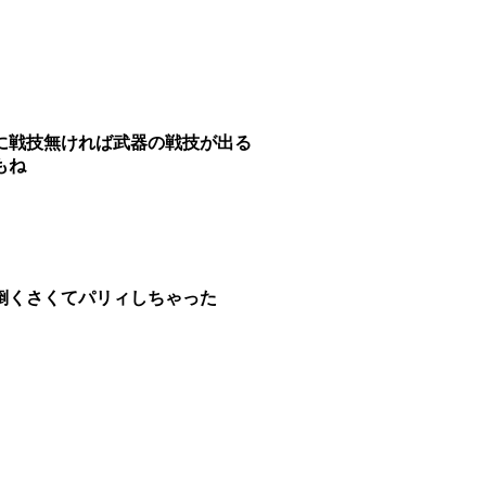
に戦技無ければ武器の戦技が出る
もね
倒くさくてパリィしちゃった