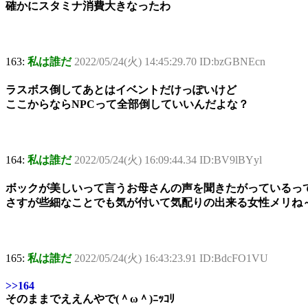
確かにスタミナ消費大きなったわ
163:
私は誰だ
2022/05/24(火) 14:45:29.70 ID:bzGBNEcn
ラスボス倒してあとはイベントだけっぽいけど
ここからならNPCって全部倒していいんだよな？
164:
私は誰だ
2022/05/24(火) 16:09:44.34 ID:BV9lBYyl
ボックが美しいって言うお母さんの声を聞きたがっているっ
さすが些細なことでも気が付いて気配りの出来る女性メリね
165:
私は誰だ
2022/05/24(火) 16:43:23.91 ID:BdcFO1VU
>>164
そのままでええんやで(＾ω＾)ﾆｯｺﾘ