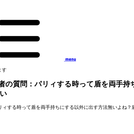
menu
ます
）』初心者の質問：パリィする時って盾を両
い