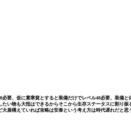
20必要、仮に素寒貧とすると装備だけでレベル48必要、装備
備したい物も大抵はできるからそこから生存ステータスに割り振
ど大盾構えていれば攻略は安泰という考え方は時代遅れだと思