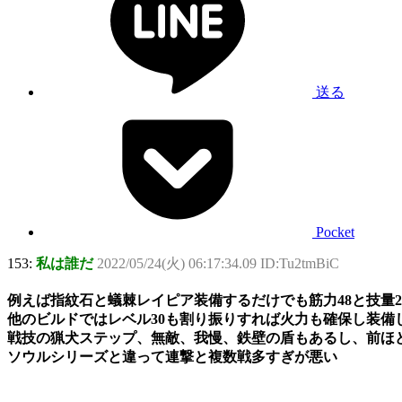
送る
Pocket
153:
私は誰だ
2022/05/24(火) 06:17:34.09 ID:Tu2tmBiC
例えば指紋石と蟻棘レイピア装備するだけでも筋力48と技量
他のビルドではレベル30も割り振りすれば火力も確保し装
戦技の猟犬ステップ、無敵、我慢、鉄壁の盾もあるし、前ほ
ソウルシリーズと違って連撃と複数戦多すぎが悪い