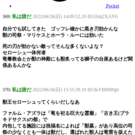
Pocket
369:
私は誰だ
2022/06/26(日) 14:09:52.29 ID:l2dq2XAY0
自分でも試してきた ゴッフレ確かに黒き刃効かんな
獣の司祭・マリケスとホーラ・ルーには効いた
死の刃が効かない敵ってそんな多くないよな？
セローシュ一体何者
竜餐教会とか獣の神殿にも獣炙ってる獅子の台座あるけど関
係あるんかな
370:
私は誰だ
2022/06/26(日) 15:55:39.10 ID:9eVBH8Pg0
獣王セローシュってくらいだしなあ
ファルム・アズラは「竜を祀る巨大な霊廟」「古き王(プラ
キドサクス)の都」で
内包してる施設には祝福名によれば「獣墓」があり高位の司
祭の少なくとも一体は獣だし、選ばれた獣人は竜雷を扱えた