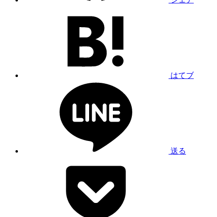
はてブ
送る