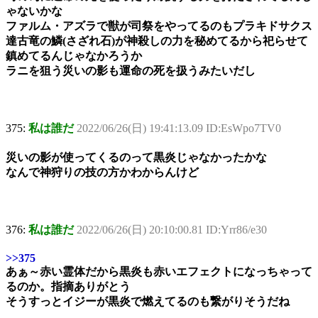
ゃないかな
ファルム・アズラで獣が司祭をやってるのもプラキドサクス
達古竜の鱗(さざれ石)が神殺しの力を秘めてるから祀らせて
鎮めてるんじゃなかろうか
ラニを狙う災いの影も運命の死を扱うみたいだし
375:
私は誰だ
2022/06/26(日) 19:41:13.09 ID:EsWpo7TV0
災いの影が使ってくるのって黒炎じゃなかったかな
なんで神狩りの技の方かわからんけど
376:
私は誰だ
2022/06/26(日) 20:10:00.81 ID:Yrr86/e30
>>375
あぁ～赤い霊体だから黒炎も赤いエフェクトになっちゃって
るのか。指摘ありがとう
そうすっとイジーが黒炎で燃えてるのも繋がりそうだね