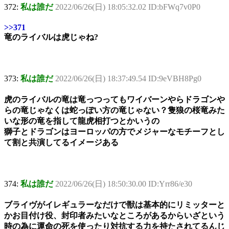
372:
私は誰だ
2022/06/26(日) 18:05:32.02 ID:bFWq7v0P0
>>371
竜のライバルは虎じゃね?
373:
私は誰だ
2022/06/26(日) 18:37:49.54 ID:9eVBH8Pg0
虎のライバルの竜は竜っつってもワイバーンやらドラゴンや
らの竜じゃなくは蛇っぽい方の竜じゃない？隻狼の桜竜みた
いな形の竜を指して龍虎相打つとかいうの
獅子とドラゴンはヨーロッパの方でメジャーなモチーフとし
て割と共演してるイメージある
374:
私は誰だ
2022/06/26(日) 18:50:30.00 ID:Yrr86/e30
ブライヴがイレギュラーなだけで獣は基本的にリミッターと
かお目付け役、封印者みたいなところがあるからいざという
時の為に運命の死を使ったり対抗する力を持たされてるんじ