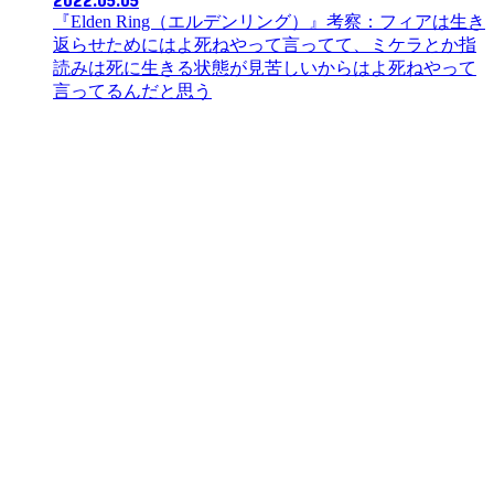
『Elden Ring（エルデンリング）』考察：フィアは生き
返らせためにはよ死ねやって言ってて、ミケラとか指
読みは死に生きる状態が見苦しいからはよ死ねやって
言ってるんだと思う