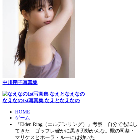
中川翔子写真集
なえなの1st写真集 なえとなえなの
HOME
ゲーム
『Elden Ring（エルデンリング）』考察：自分でも試し
てきた ゴッフレ確かに黒き刃効かんな。獣の司祭・
マリケスとホーラ・ルーには効いた