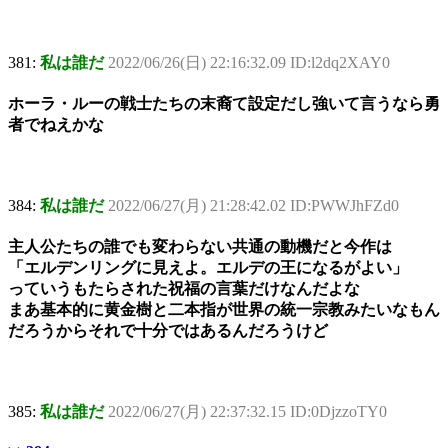
381:
私は誰だ
2022/06/26(日) 22:16:32.09 ID:l2dq2XAY0
ホーラ・ルーの戦士たちの末裔て設定だし強いて言うなら勇
者でねえかな
384:
私は誰だ
2022/06/27(月) 21:28:42.02 ID:PWWJhFZd0
主人公たちの誰でも変わらない共通の動機だと今作は
「エルデンリングに見えよ。エルデの王になるがよい」
っていうもたらされた祝福の言葉だけなんだよな
まあ基本的に黄金樹と二本指が世界の統一宗教みたいなもん
だろうからそれで十分ではあるんだろうけど
385:
私は誰だ
2022/06/27(月) 22:37:32.15 ID:0DjzzoTY0