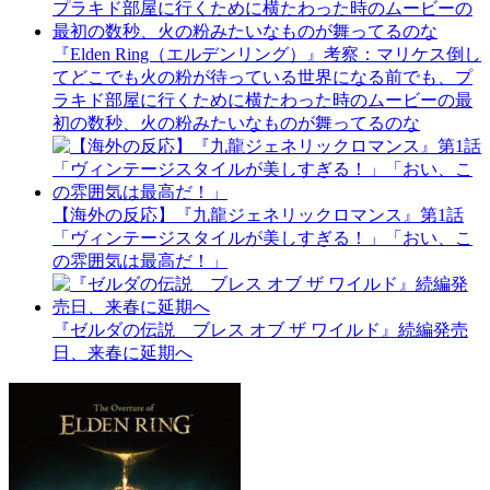
『Elden Ring（エルデンリング）』考察：マリケス倒し
てどこでも火の粉が待っている世界になる前でも、プ
ラキド部屋に行くために横たわった時のムービーの最
初の数秒、火の粉みたいなものが舞ってるのな
【海外の反応】『九龍ジェネリックロマンス』第1話
「ヴィンテージスタイルが美しすぎる！」「おい、こ
の雰囲気は最高だ！」
『ゼルダの伝説 ブレス オブ ザ ワイルド』続編発売
日、来春に延期へ