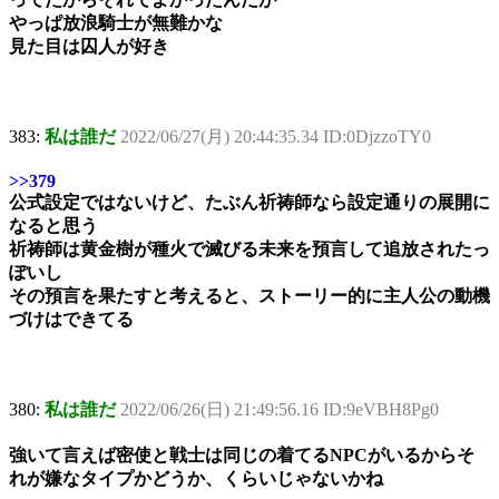
やっぱ放浪騎士が無難かな
見た目は囚人が好き
383:
私は誰だ
2022/06/27(月) 20:44:35.34 ID:0DjzzoTY0
>>379
公式設定ではないけど、たぶん祈祷師なら設定通りの展開に
なると思う
祈祷師は黄金樹が種火で滅びる未来を預言して追放されたっ
ぽいし
その預言を果たすと考えると、ストーリー的に主人公の動機
づけはできてる
380:
私は誰だ
2022/06/26(日) 21:49:56.16 ID:9eVBH8Pg0
強いて言えば密使と戦士は同じの着てるNPCがいるからそ
れが嫌なタイプかどうか、くらいじゃないかね