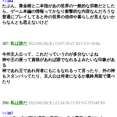
>>384
たぶん、黄金樹と二本指があの世界の一般的な宗教だとした
ら、ゲーム本編の情報ってかなり衝撃的な内容なんだろうな
普通にプレイしてると外の世界の信仰や暮らしが見えないか
らなんとも思えないけど
387:
私は誰だ
2022/06/28(火) 15:07:39.07 ID:CS3+/D4fa
今作主人公って、これだっていうのが多分ないよね
神や王の座って資格があれば誰でなれるよみたいな印象があ
る
神であれ王であれ何者にもにもなれるって言ったり、外の神
もスタンバってたり、主人公は何者になるか最終局面で選べ
たり
390:
私は誰だ
2022/06/28(火) 22:24:56.73 ID:VG3TO4FX0
>>387