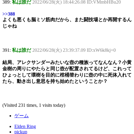
389:
私は誰だ
2022/06/28(火) 18:44:26.08 ID:VMmbHBu20
>>388
よくも悪くも脳ミソ筋肉だから、また闘技場とか再開するん
じゃね
391:
私は誰だ
2022/06/28(火) 23:39:37.09 ID:xW6k8kj+0
結局、アレクサンダーみたいな壺の種族ってなんなん？小黄
金樹の周りにやたらと同じ壺が配置されてるけど、これって
ひょっとして環樹を目的に棺桶替わりに壺の中に死体入れて
たら、動き出し意思を持ち始めたということか？
(Visited 231 times, 1 visits today)
ゲーム
Elden Ring
pickup