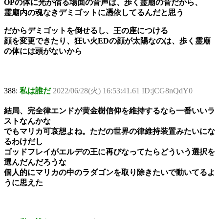
OPの体に光が宿る場面の音声は、歩く霊廟の音だから、
霊廟内の魂なきデミゴットに憑依してるんだと思う
だからデミゴットを倒せるし、王の座につける
顔を変更できたり、狂い火EDの顔が太陽なのは、歩く霊廟
の体には頭がないから
388:
私は誰だ
2022/06/28(火) 16:53:41.61 ID:jCG8nQdY0
結局、完全律エンドが黄金樹信仰を維持するなら一番いいラ
ストなんかな
でもマリカ可哀想よね。ただの世界の律維持装置みたいにな
るわけだし
ゴッドフレイがエルデの王に再びなってたらどういう選択を
選んだんだろうな
個人的にマリカの中のラダゴンを取り除きたいで動いてるよ
うに思えた