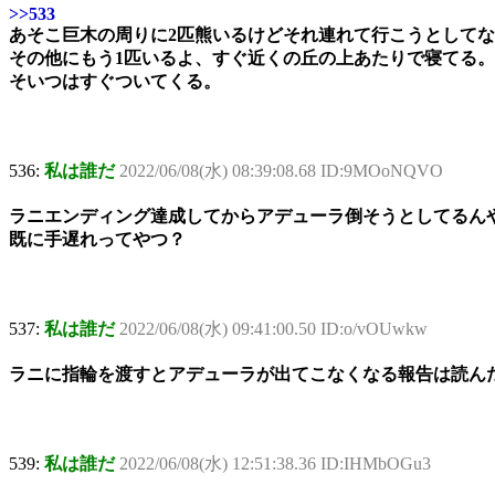
>>533
あそこ巨木の周りに2匹熊いるけどそれ連れて行こうとして
その他にもう1匹いるよ、すぐ近くの丘の上あたりで寝てる。
そいつはすぐついてくる。
536:
私は誰だ
2022/06/08(水) 08:39:08.68 ID:9MOoNQVO
ラニエンディング達成してからアデューラ倒そうとしてるん
既に手遅れってやつ？
537:
私は誰だ
2022/06/08(水) 09:41:00.50 ID:o/vOUwkw
ラニに指輪を渡すとアデューラが出てこなくなる報告は読ん
539:
私は誰だ
2022/06/08(水) 12:51:38.36 ID:IHMbOGu3