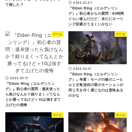
2022.03.27
て倒した？
『Elden Ring（エルデンリン
グ）』初心者からの質問：80時間
ぐらい遊んだけど、未だにローリ
ング回避がうまくいかない
ゲーム
ゲーム
2022.06.13
『Elden Ring（エルデンリン
2022.05.17
グ）』考察：モーグの槍のニーヒ
『Elden Ring（エルデンリン
ルと古竜信仰の雷のモーションが
グ）』初心者の質問：遺灰使った
同じ天を付く感じなのは意味ある
ら負けなんか？頼りまくってなん
のかな
とか勝ってるけど＋10は強すぎて
上げたの後悔
ゲーム
ゲーム