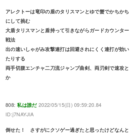
アレクトーは竜印の盾のタリスマンとゆで蟹でかちかち
にして挑む
大盾タリスマンと盾持って引きながらガードカウンター
戦法
出の速いしゃがみ攻撃連打は回避されにくく連打が効い
たりする
両手切腹エンチャ二刀流ジャンプ曲剣、両刃剣で速攻と
か
808:
私は誰だ
2022/05/15(日) 09:59:20.84
ID:j7NAYJlA
倒せた！ さすがにクソゲー過ぎたと思ったけどなんと