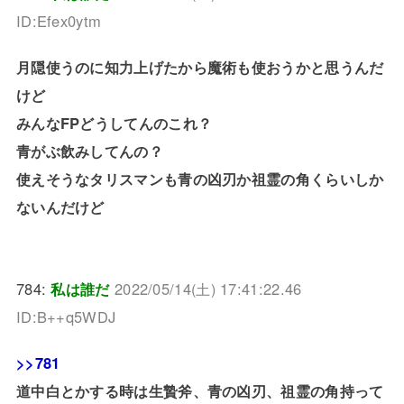
ID:Efex0ytm
月隠使うのに知力上げたから魔術も使おうかと思うんだ
けど
みんなFPどうしてんのこれ？
青がぶ飲みしてんの？
使えそうなタリスマンも青の凶刃か祖霊の角くらいしか
ないんだけど
784:
私は誰だ
2022/05/14(土) 17:41:22.46
ID:B++q5WDJ
>>781
道中白とかする時は生贄斧、青の凶刃、祖霊の角持って