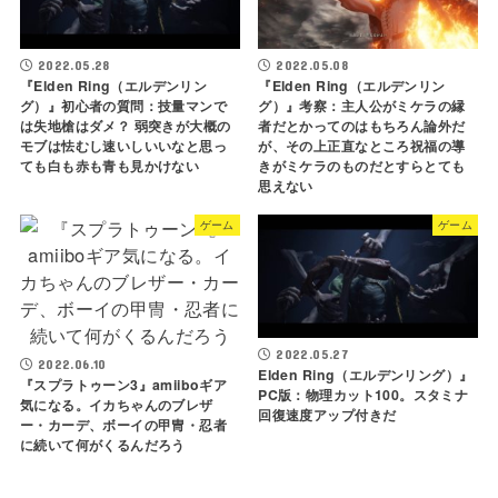
2022.05.28
2022.05.08
『Elden Ring（エルデンリン
『Elden Ring（エルデンリン
グ）』初心者の質問：技量マンで
グ）』考察：主人公がミケラの縁
は失地槍はダメ？ 弱突きが大概の
者だとかってのはもちろん論外だ
モブは怯むし速いしいいなと思っ
が、その上正直なところ祝福の導
ても白も赤も青も見かけない
きがミケラのものだとすらとても
思えない
ゲーム
ゲーム
2022.05.27
2022.06.10
Elden Ring（エルデンリング）』
『スプラトゥーン3』amiiboギア
PC版：物理カット100。スタミナ
気になる。イカちゃんのブレザ
回復速度アップ付きだ
ー・カーデ、ボーイの甲冑・忍者
に続いて何がくるんだろう