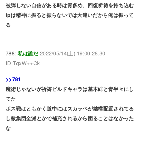
被弾しない自信がある時は青多め、回復祈祷を持ち込む
fpは精神に振ると振らないでは大違いだから俺は振って
る
786:
私は誰だ
2022/05/14(土) 19:00:26.30
ID:TqxW++Ck
>>781
魔術じゃないが祈祷ビルドキャラは基本緋と青半々にし
てた
ボス戦はともかく道中にはスカラベが結構配置されてる
し敵集団全滅とかで補充されるから困ることはなかった
な