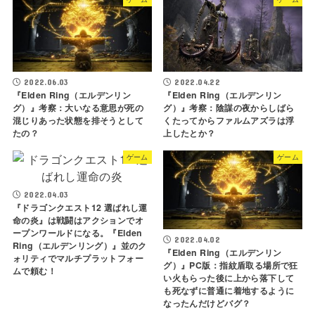
2022.06.03
2022.04.22
『Elden Ring（エルデンリン
『Elden Ring（エルデンリン
グ）』考察：大いなる意思が死の
グ）』考察：陰謀の夜からしばら
混じりあった状態を排そうとして
くたってからファルムアズラは浮
たの？
上したとか？
ゲーム
ゲーム
2022.04.03
『ドラゴンクエスト12 選ばれし運
命の炎』は戦闘はアクションでオ
ープンワールドになる。『Elden
2022.04.02
Ring（エルデンリング）』並のク
『Elden Ring（エルデンリン
ォリティでマルチプラットフォー
グ）』PC版：指紋盾取る場所で狂
ムで頼む！
い火もらった後に上から落下して
も死なずに普通に着地するように
なったんだけどバグ？