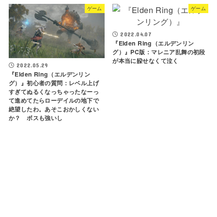
ゲーム
ゲーム
2022.04.07
『Elden Ring（エルデンリン
グ）』PC版：マレニア乱舞の初段
が本当に躱せなくて泣く
2022.05.29
『Elden Ring（エルデンリン
グ）』初心者の質問：レベル上げ
すぎてぬるくなっちゃったなーっ
て進めてたらローデイルの地下で
絶望したわ。あそこおかしくない
か？ ボスも強いし