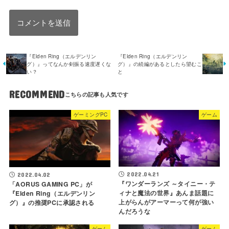
『Elden Ring（エルデンリン
『Elden Ring（エルデンリン
グ）』ってなんか剣振る速度遅くな
グ）』の続編があるとしたら望むこ
い？
と
RECOMMEND
ゲーミングPC
ゲーム
2022.04.21
2022.04.02
『ワンダーランズ ～タイニー・テ
「AORUS GAMING PC」が
ィナと魔法の世界』あんま話題に
『Elden Ring（エルデンリン
上がらんがアーマーって何が強い
グ）』の推奨PCに承認される
んだろうな
ゲーム
ゲーム