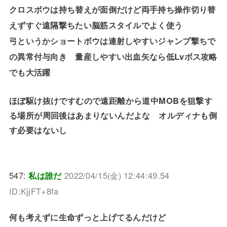
クロスボウは持ち替えが面倒だけど両手持ち操作切り替
えずすぐ遠隔撃ちたい脳筋スタイルでよく使う
弓というかショートボウは連射しやすいジャンプ撃ちで
の異常付与向き 量産しやすい出血矢なら低Lvボス攻略
でも大活躍
ほぼ駆け抜けですむので遠距離から道中MOBを狙撃す
る場所が周回後はあまりないんだよな オルディナも倒
す必要はないし
547:
私は誰だ
2022/04/15(金) 12:44:49.54
ID:KjjFT+8fa
何も考えずに生命ずっと上げてるんだけど