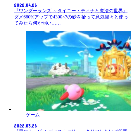
2022.04.26
『ワンダーランズ ～タイニー・ティナと魔法の世界』
ダメ660%アップで4300×7の砂を拾って意気揚々と使っ
てみたら何か弱い……
ゲーム
2022.03.26