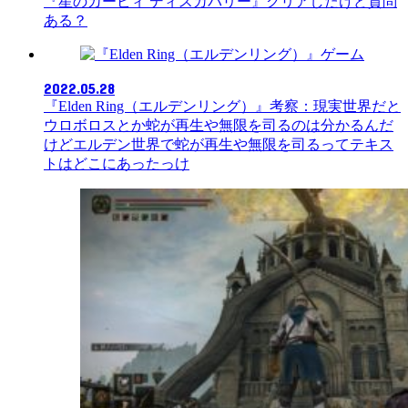
『星のカービィ ディスカバリー』クリアしたけど質問
ある？
ゲーム
2022.05.28
『Elden Ring（エルデンリング）』考察：現実世界だと
ウロボロスとか蛇が再生や無限を司るのは分かるんだ
けどエルデン世界で蛇が再生や無限を司るってテキス
トはどこにあったっけ