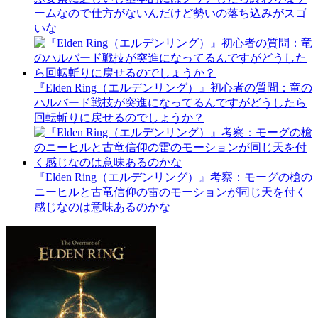
ームなので仕方がないんだけど勢いの落ち込みがスゴ
いな
『Elden Ring（エルデンリング）』初心者の質問：竜の
ハルバード戦技が突進になってるんですがどうしたら
回転斬りに戻せるのでしょうか？
『Elden Ring（エルデンリング）』考察：モーグの槍の
ニーヒルと古竜信仰の雷のモーションが同じ天を付く
感じなのは意味あるのかな