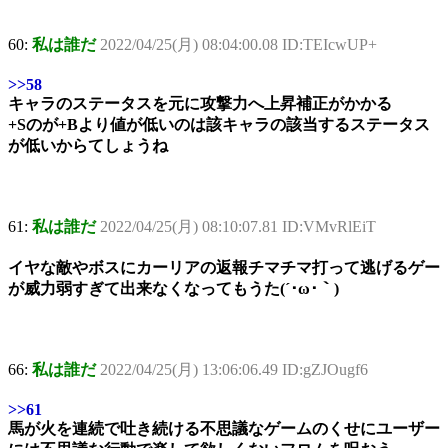
60:
私は誰だ
2022/04/25(月) 08:04:00.08 ID:TEIcwUP+
>>58
キャラのステータスを元に攻撃力へ上昇補正がかかる
+Sのが+Bより値が低いのは該キャラの該当するステータス
が低いからてしょうね
61:
私は誰だ
2022/04/25(月) 08:10:07.81 ID:VMvRlEiT
イヤな敵やボスにカーリアの返報チマチマ打って逃げるゲー
が威力弱すぎて出来なくなってもうた(´･ω･｀)
66:
私は誰だ
2022/04/25(月) 13:06:06.49 ID:gZJOugf6
>>61
馬が火を連続で吐き続ける不思議なゲームのくせにユーザー