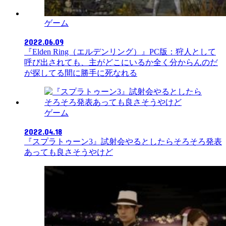
ゲーム
2022.06.09
『Elden Ring（エルデンリング）』PC版：狩人として
呼び出されても、主がどこにいるか全く分からんのだ
が探してる間に勝手に死なれる
ゲーム
2022.04.18
『スプラトゥーン3』試射会やるとしたらそろそろ発表
あっても良さそうやけど