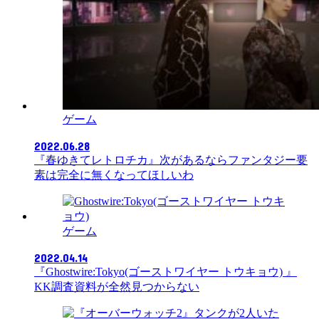
ゲーム
2022.06.28
『春ゆきてレトロチカ』次があるならファンタジー要
素は完全に無くなってほしいわ
ゲーム
2022.04.14
『Ghostwire:Tokyo(ゴーストワイヤー トウキョウ) 』
KK調査資料が全然見つからない