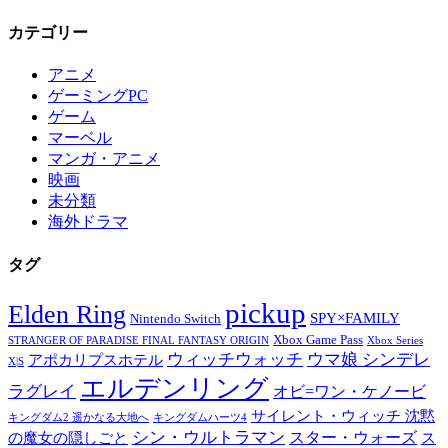
カテゴリー
アニメ
ゲーミングPC
ゲーム
マーベル
マンガ・アニメ
映画
未分類
海外ドラマ
タグ
pickup
Elden Ring
SPY×FAMILY
Nintendo Switch
Xbox Game Pass
STRANGER OF PARADISE FINAL FANTASY ORIGIN
Xbox Series
ウィッチウォッチ
ウマ娘 シンデレ
アポカリプスホテル
X|S
エルデンリング
ラグレイ
オビ=ワン・ケノービ
サイレント・ウィッチ 沈黙
キングダム2 遥かなる大地へ
キングダムハーツ4
シン・ウルトラマン
スター・ウォーズ
の魔女の隠しごと
ス