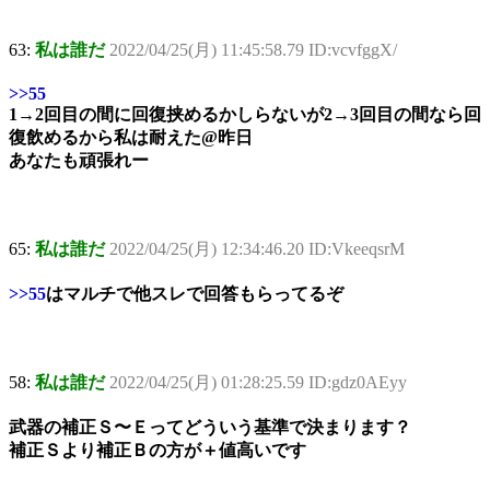
63:
私は誰だ
2022/04/25(月) 11:45:58.79 ID:vcvfggX/
>>55
1→2回目の間に回復挟めるかしらないが2→3回目の間なら回
復飲めるから私は耐えた@昨日
あなたも頑張れー
65:
私は誰だ
2022/04/25(月) 12:34:46.20 ID:VkeeqsrM
>>55
はマルチで他スレで回答もらってるぞ
58:
私は誰だ
2022/04/25(月) 01:28:25.59 ID:gdz0AEyy
武器の補正Ｓ〜Ｅってどういう基準で決まります？
補正Ｓより補正Ｂの方が＋値高いです