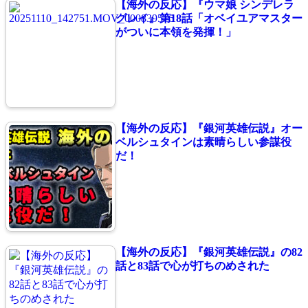
【海外の反応】『ウマ娘 シンデレラ
グレイ』第18話「オベイユアマスター
がついに本領を発揮！」
【海外の反応】『銀河英雄伝説』オー
ベルシュタインは素晴らしい参謀役
だ！
【海外の反応】『銀河英雄伝説』の82
話と83話で心が打ちのめされた