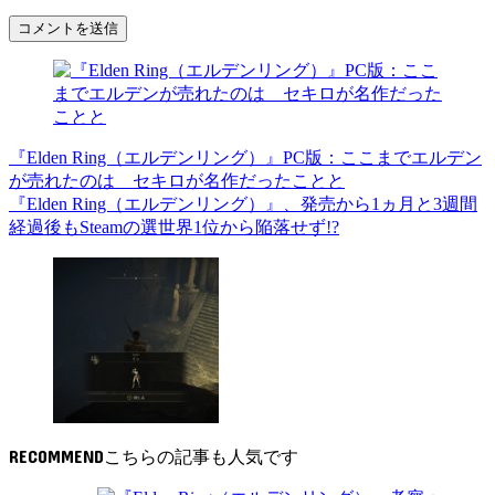
『Elden Ring（エルデンリング）』PC版：ここまでエルデン
が売れたのは セキロが名作だったことと
『Elden Ring（エルデンリング）』、発売から1ヵ月と3週間
経過後もSteamの選世界1位から陥落せず!?
RECOMMEND