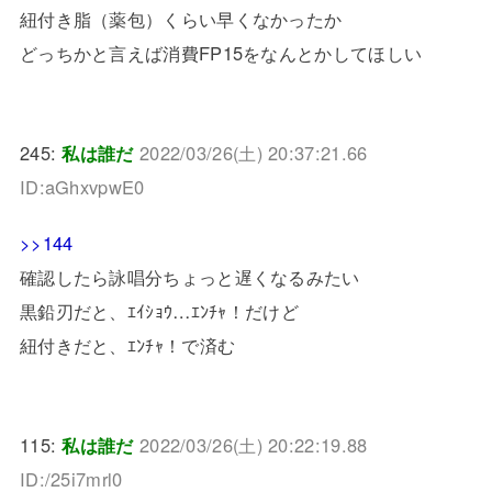
紐付き脂（薬包）くらい早くなかったか
どっちかと言えば消費FP15をなんとかしてほしい
245:
私は誰だ
2022/03/26(土) 20:37:21.66
ID:aGhxvpwE0
>>144
確認したら詠唱分ちょっと遅くなるみたい
黒鉛刃だと、ｴｲｼｮｳ…ｴﾝﾁｬ！だけど
紐付きだと、ｴﾝﾁｬ！で済む
115:
私は誰だ
2022/03/26(土) 20:22:19.88
ID:/25i7mrl0