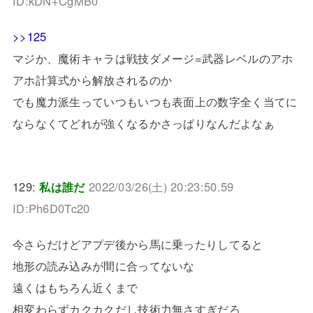
ID:kDN+CgMB0
>>125
マジか、魔術キャラは戦技ダメージ=武器レベルのアホ
アホ計算式から解放されるのか
でも魔力派生っていつもいつも表面上の数字全く当てに
ならなくてどれが強くなるかさっぱりなんだよなぁ
129:
私は誰だ
2022/03/26(土) 20:23:50.59
ID:Ph6D0Tc20
今さらだけどアプデ後から馬に乗ったりしてると
地形の読み込みが間に合ってないな
遠くはもちろん近くまで
相変わらずカクカクだし技術力無さすぎだろ