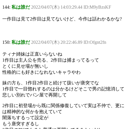
144:
私は誰だ
2022/04/07(木) 14:03:29.44 ID:M9yBzsKF
一作目は見て2作目は見てないけど、今作は話わかるかな?
150:
私は誰だ
2022/04/07(木) 20:22:46.89 ID:Ofgnt2fn
ティナ姉妹は正直いらないね
1作目は主人公を売る、2作目は捕まってるって
とくに見せ場が無いし
性格的にも好きになれないキャラやわ
妹の方も、1作目2作目と続けて扱いが唐突でな
1作目で一目惚れするのは分かるけどそこで男の記憶消して
悲しい別れでパン屋で再開して
2作目に初登場から既に関係修復していて実は不仲で、更に
は精神的な何かを抱えていて
闇落ちするって設定が
もう唐突すぎるし