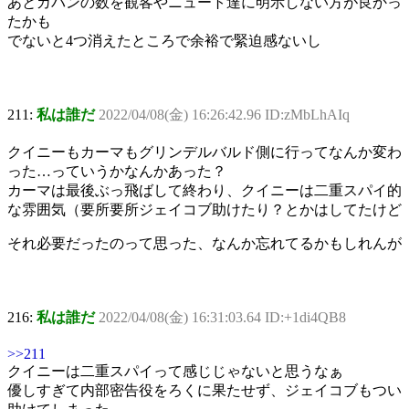
あとカバンの数を観客やニュート達に明示しない方が良かっ
たかも
でないと4つ消えたところで余裕で緊迫感ないし
211:
私は誰だ
2022/04/08(金) 16:26:42.96 ID:zMbLhAIq
クイニーもカーマもグリンデルバルド側に行ってなんか変わ
った…っていうかなんかあった？
カーマは最後ぶっ飛ばして終わり、クイニーは二重スパイ的
な雰囲気（要所要所ジェイコブ助けたり？とかはしてたけど
それ必要だったのって思った、なんか忘れてるかもしれんが
216:
私は誰だ
2022/04/08(金) 16:31:03.64 ID:+1di4QB8
>>211
クイニーは二重スパイって感じじゃないと思うなぁ
優しすぎて内部密告役をろくに果たせず、ジェイコブもつい