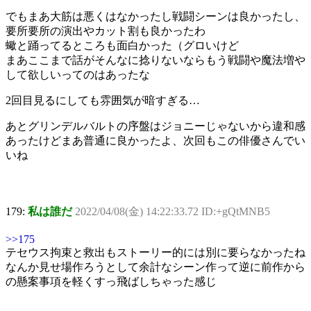
でもまあ大筋は悪くはなかったし戦闘シーンは良かったし、
要所要所の演出やカット割も良かったわ
蠍と踊ってるところも面白かった（グロいけど
まあここまで話がそんなに捻りないならもう戦闘や魔法増や
して欲しいってのはあったな
2回目見るにしても雰囲気が暗すぎる…
あとグリンデルバルトの序盤はジョニーじゃないから違和感
あったけどまあ普通に良かったよ、次回もこの俳優さんでい
いね
179:
私は誰だ
2022/04/08(金) 14:22:33.72 ID:+gQtMNB5
>>175
テセウス拘束と救出もストーリー的には別に要らなかったね
なんか見せ場作ろうとして余計なシーン作って逆に前作から
の懸案事項を軽くすっ飛ばしちゃった感じ