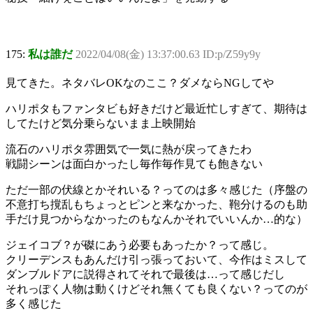
175:
私は誰だ
2022/04/08(金) 13:37:00.63 ID:p/Z59y9y
見てきた。ネタバレOKなのここ？ダメならNGしてや
ハリポタもファンタビも好きだけど最近忙しすぎて、期待は
してたけど気分乗らないまま上映開始
流石のハリポタ雰囲気で一気に熱が戻ってきたわ
戦闘シーンは面白かったし毎作毎作見ても飽きない
ただ一部の伏線とかそれいる？ってのは多々感じた（序盤の
不意打ち撹乱もちょっとピンと来なかった、鞄分けるのも助
手だけ見つからなかったのもなんかそれでいいんか…的な）
ジェイコブ？が磔にあう必要もあったか？って感じ。
クリーデンスもあんだけ引っ張っておいて、今作はミスして
ダンブルドアに説得されてそれで最後は…って感じだし
それっぽく人物は動くけどそれ無くても良くない？ってのが
多く感じた