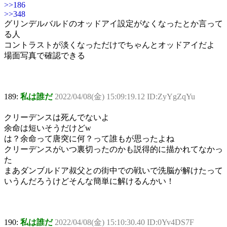
>>186
>>348
グリンデルバルドのオッドアイ設定がなくなったとか言って
る人
コントラストが淡くなっただけでちゃんとオッドアイだよ
場面写真で確認できる
189:
私は誰だ
2022/04/08(金) 15:09:19.12 ID:ZyYgZqYu
クリーデンスは死んでないよ
余命は短いそうだけどw
は？余命って唐突に何？って誰もが思ったよね
クリーデンスがいつ裏切ったのかも説得的に描かれてなかっ
た
まあダンブルドア叔父との街中での戦いで洗脳が解けたって
いうんだろうけどそんな簡単に解けるんかい！
190:
私は誰だ
2022/04/08(金) 15:10:30.40 ID:0Yv4DS7F