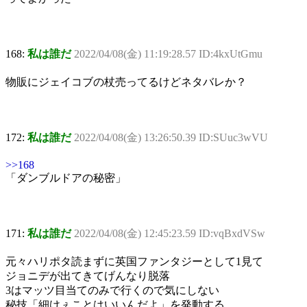
168:
私は誰だ
2022/04/08(金) 11:19:28.57 ID:4kxUtGmu
物販にジェイコブの杖売ってるけどネタバレか？
172:
私は誰だ
2022/04/08(金) 13:26:50.39 ID:SUuc3wVU
>>168
「ダンブルドアの秘密」
171:
私は誰だ
2022/04/08(金) 12:45:23.59 ID:vqBxdVSw
元々ハリポタ読まずに英国ファンタジーとして1見て
ジョニデが出てきてげんなり脱落
3はマッツ目当てのみで行くので気にしない
秘技「細けぇことはいいんだよ」を発動する