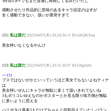
3作目のPVでもまた普通に再開してるみたいだし
感動させたり作品的に意味のあるキャラ設定のはずが
全く感動できない。扱いが唐突すぎて
151:
私は誰だ
2022/04/07(木) 20:24:34.11 ID:nJeQKXaq
美女枠いなくなるやんけ
153:
私は誰だ
2022/04/07(木) 20:31:30.97 ID:Ofgnt2fn
>>151
ブスではないがかといっていうほど美女でもないよねティナ
は
美女枠いぜんにキャラが無駄に多くて扱いきれてないね
3もポリコレゆえなのかポスターとか見る限り味方側が無駄
に多いように思える
ハリポタは基本3人だけでちゃんと役割与えていたしバラン