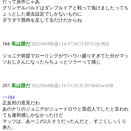
だって原作じゃあ
グリンデルバルドはダンブルドアと戦って負けましたってち
ょっとした過去設定でしかないものに
ダラダラ贅肉を足してるだけだからね
184:
私は誰だ
2022/04/08(金) 14:37:56.73 ID:U2jy/f6Q
ジョニデ前提でローリングがウハウハ盛りすぎてた分がマッ
ツおじさんになったらちょっとツラーって感じ
207:
私は誰だ
2022/04/08(金) 16:15:33.35 ID:WaErwsOB
>>184
正反対の意見だわ
あのナリのジョニデがジュードロウと昔恋人でしたと言われ
ても違和感しかなかったけど
マッツは、あーこの2人そうだったんだと、すごくしっくり
来た。