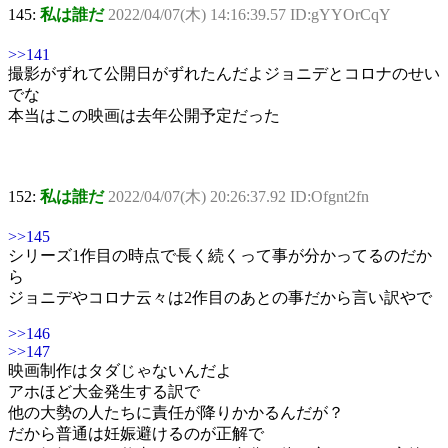
145:
私は誰だ
2022/04/07(木) 14:16:39.57 ID:gYYOrCqY
>>141
撮影がずれて公開日がずれたんだよジョニデとコロナのせい
でな
本当はこの映画は去年公開予定だった
152:
私は誰だ
2022/04/07(木) 20:26:37.92 ID:Ofgnt2fn
>>145
シリーズ1作目の時点で長く続くって事が分かってるのだか
ら
ジョニデやコロナ云々は2作目のあとの事だから言い訳やで
>>146
>>147
映画制作はタダじゃないんだよ
アホほど大金発生する訳で
他の大勢の人たちに責任が降りかかるんだが？
だから普通は妊娠避けるのが正解で