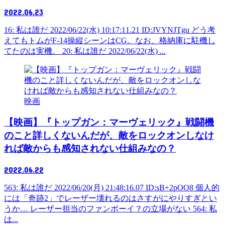
2022.06.23
16: 私は誰だ 2022/06/22(水) 10:17:11.21 ID:JVYNJTgu どう考
えてもトムがF-14操縦シーンはCG。なお、格納庫に駐機し
てたのは実機。 20: 私は誰だ 2022/06/22(水) ...
映画
【映画】『トップガン：マーヴェリック』戦闘機
のこと詳しくないんだが、敵をロックオンしなけ
れば敵からも感知されない仕組みなの？
2022.06.22
563: 私は誰だ 2022/06/20(月) 21:48:16.07 ID:sB+2pOO8 個人的
には「奇跡2」でレーザー壊れるのはさすがにやりすぎとい
うか… レーザー担当のファンボーイ？の立場がない 564: 私
は...