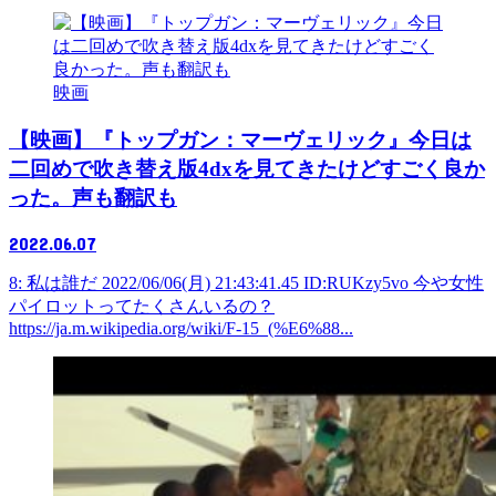
映画
【映画】『トップガン：マーヴェリック』今日は
二回めで吹き替え版4dxを見てきたけどすごく良か
った。声も翻訳も
2022.06.07
8: 私は誰だ 2022/06/06(月) 21:43:41.45 ID:RUKzy5vo 今や女性
パイロットってたくさんいるの？
https://ja.m.wikipedia.org/wiki/F-15_(%E6%88...