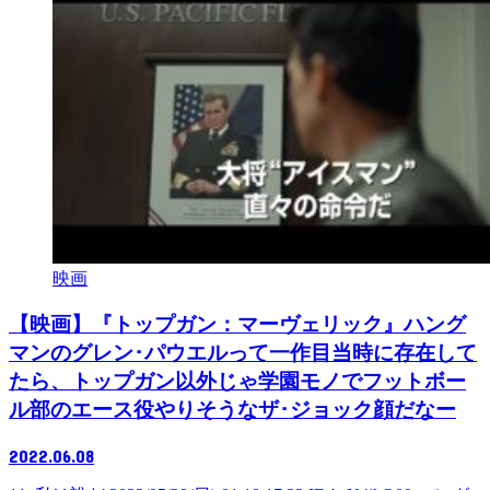
映画
【映画】『トップガン：マーヴェリック』ハング
マンのグレン･パウエルって一作目当時に存在して
たら、トップガン以外じゃ学園モノでフットボー
ル部のエース役やりそうなザ･ジョック顔だなー
2022.06.08