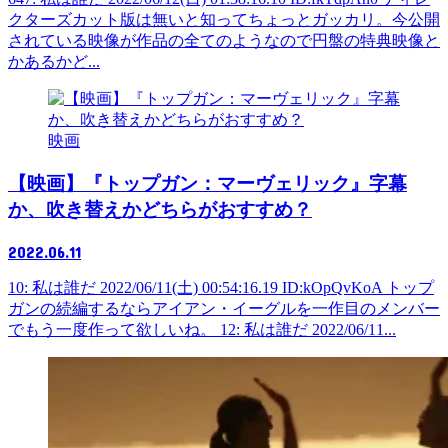
クターズカット版は無いと知ってちょっとガッカリ。今公開
されている映像が作品の全てのようなので円盤の特典映像と
かあるかど...
映画
【映画】『トップガン：マーヴェリック』字幕
か、吹き替えかどちらがおすすめ？
2022.06.11
10: 私は誰だ 2022/06/11(土) 00:54:16.19 ID:kOpQvKoA トップ
ガンの続編するならアイアン・イーグルを一作目のメンバー
でもう一度作って欲しいね。 12: 私は誰だ 2022/06/11...