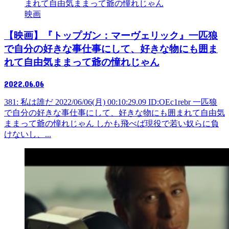
映画
【映画】『トップガン：マーヴェリック』一匹狼
で自分の好きな事仕事にして、好きな物にも囲ま
れて自由気ままって爺の憧れじゃん
2022.06.06
381: 私は誰だ 2022/06/06(月) 00:10:29.09 ID:OEc1rebr 一匹狼
で自分の好きな事仕事にして、好きな物にも囲まれて自由気
ままって爺の憧れじゃん しかも飛べば現役で若い奴らに負
けないし、...