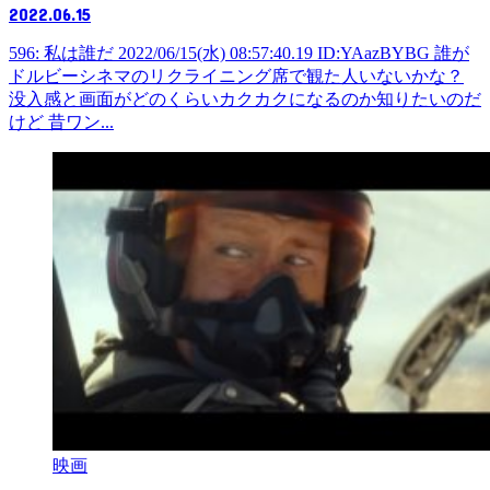
2022.06.15
596: 私は誰だ 2022/06/15(水) 08:57:40.19 ID:YAazBYBG 誰が
ドルビーシネマのリクライニング席で観た人いないかな？
没入感と画面がどのくらいカクカクになるのか知りたいのだ
けど 昔ワン...
映画