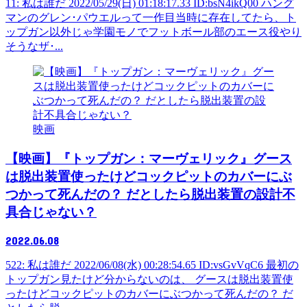
11: 私は誰だ 2022/05/29(日) 01:18:17.33 ID:bsN4ikQ00 ハング
マンのグレン･パウエルって一作目当時に存在してたら、ト
ップガン以外じゃ学園モノでフットボール部のエース役やり
そうなザ･...
映画
【映画】『トップガン：マーヴェリック』グース
は脱出装置使ったけどコックピットのカバーにぶ
つかって死んだの？ だとしたら脱出装置の設計不
具合じゃない？
2022.06.08
522: 私は誰だ 2022/06/08(水) 00:28:54.65 ID:vsGvVqC6 最初の
トップガン見たけど分からないのは、 グースは脱出装置使
ったけどコックピットのカバーにぶつかって死んだの？ だ