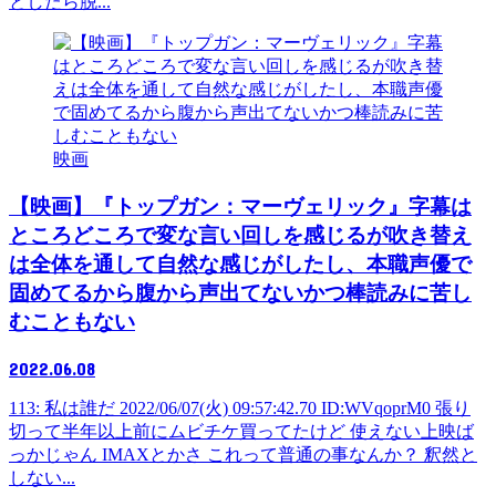
としたら脱...
映画
【映画】『トップガン：マーヴェリック』字幕は
ところどころで変な言い回しを感じるが吹き替え
は全体を通して自然な感じがしたし、本職声優で
固めてるから腹から声出てないかつ棒読みに苦し
むこともない
2022.06.08
113: 私は誰だ 2022/06/07(火) 09:57:42.70 ID:WVqoprM0 張り
切って半年以上前にムビチケ買ってたけど 使えない上映ば
っかじゃん IMAXとかさ これって普通の事なんか？ 釈然と
しない...