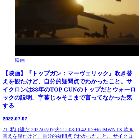
映画
【映画】『トップガン：マーヴェリック』吹き替
えを観たけど、自分的疑問点でわかったこと。サ
イクロンは88年のTOP GUNのトップだとウォーロ
ックの説明。字幕じゃそこまで言ってなかった気
する
2022.07.07
21: 私は誰だ 2022/07/05(火) 12:08:10.42 ID:+hUMWNTX 吹き
替えを観たけど、自分的疑問点でわかったこと。 サイクロ