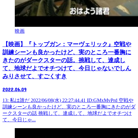
映画
【映画】『トップガン：マーヴェリック』空戦や
訓練シーンも良かったけど、実のところ一番胸に
きたのがダークスターの話。挑戦して、達成し
て、地球だよでオチつけて、今日じゃないでしん
みりさせて、すごくすき
2022.06.09
13: 私は誰だ 2022/06/08(水) 22:27:44.41 ID:GMxMvPrd 空戦や
訓練シーンも良かったけど、実のところ一番胸にきたのがダ
ークスターの話 挑戦して、達成して、地球だよでオチつけ
て、今日じゃ...