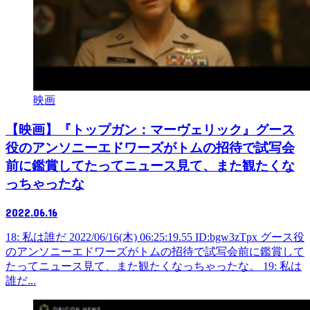
映画
【映画】『トップガン：マーヴェリック』グース
役のアンソニーエドワーズがトムの招待で試写会
前に鑑賞してたってニュース見て、また観たくな
っちゃったな
2022.06.16
18: 私は誰だ 2022/06/16(木) 06:25:19.55 ID:bgw3zTpx グース役
のアンソニーエドワーズがトムの招待で試写会前に鑑賞して
たってニュース見て、また観たくなっちゃったな。 19: 私は
誰だ...