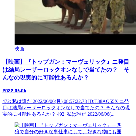
映画
【映画】『トップガン：マーヴェリック』ニ発目
は結局レーザーロックオンなしで当てたの？ そ
んなの現実的に可能性あるんか？
2022.06.06
472: 私は誰だ 2022/06/06(月) 08:57:22.78 ID:T38AO55X ニ発
目は結局レーザーロックオンなしで当てたの？ そんなの現
実的に可能性あるんか？ 492: 私は誰だ 2022/06/06(...