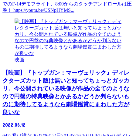
でのF-14デモフライト、8:00からのタッチアンドロールは圧
巻！ https://youtu.be/USNpHYMS...
映画
【映画】『トップガン：マーヴェリック』ディレ
クターズカット版は無いと知ってちょっとガッカ
リ。今公開されている映像が作品の全てのような
ので円盤の特典映像とかあるかどうか判らないも
のに期待してるようなら劇場鑑賞にまわした方が
良いな
2022.06.12
647: 私は誰だ 2022/06/12(日) 01:38:16.10 ID:fkTdpAn0 ディレ