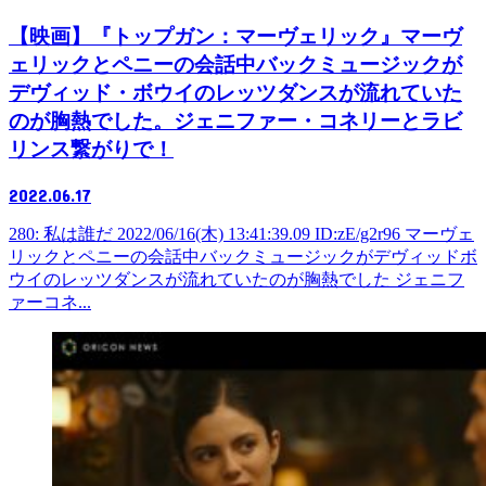
【映画】『トップガン：マーヴェリック』マーヴ
ェリックとペニーの会話中バックミュージックが
デヴィッド・ボウイのレッツダンスが流れていた
のが胸熱でした。ジェニファー・コネリーとラビ
リンス繋がりで！
2022.06.17
280: 私は誰だ 2022/06/16(木) 13:41:39.09 ID:zE/g2r96 マーヴェ
リックとペニーの会話中バックミュージックがデヴィッドボ
ウイのレッツダンスが流れていたのが胸熱でした ジェニフ
ァーコネ...