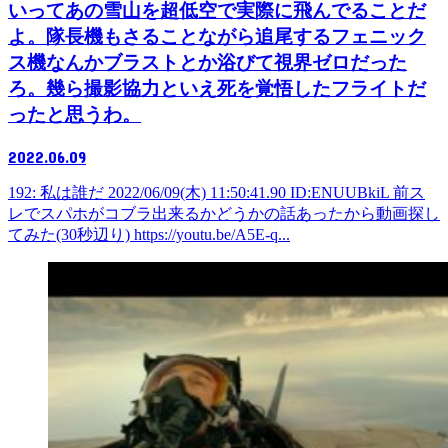
いってあの雪山を超低空で実際に飛んでることだ
よ。隊長機もさることながら追尾するフェニック
ス機なんかブラストとか浴びて視界ゼロだった
ろ。幾ら撮影協力といえ死を覚悟したフライトだ
ったと思うわ。
2022.06.09
192: 私は誰だ 2022/06/09(木) 11:50:41.90 ID:ENUUBkiL 前ス
レでスパホがコブラ出来るかどうかの話あったから動画探し
てみた(30秒辺り) https://youtu.be/A5E-q...