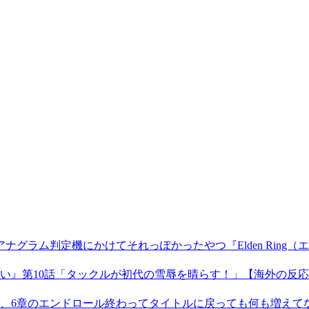
『Elden R
【海外の反応