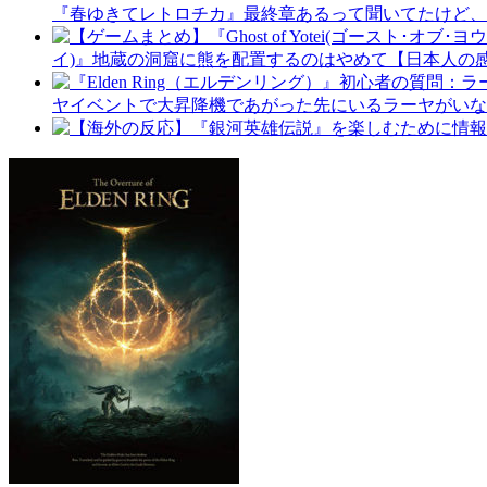
『春ゆきてレトロチカ』最終章あるって聞いてたけど、
イ)』地蔵の洞窟に熊を配置するのはやめて【日本人の
ヤイベントで大昇降機であがった先にいるラーヤがいな