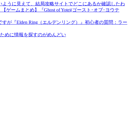
いように見えて、結局攻略サイトでどこにあるか確認したわ
【ゲームまとめ】『Ghost of Yotei(ゴースト･オブ･ヨウテ
『Elden Ring（エルデンリング）』初心者の質問：ラー
ために情報を探すのがめんどい