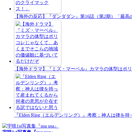
【海外の反応】『ダンダダン』第16話（第2期）「最高
【海外ドラマ】『ミズ・マーベル』カマラの体型はポリ
『Elden Ring（エルデンリング）』考察：神人は