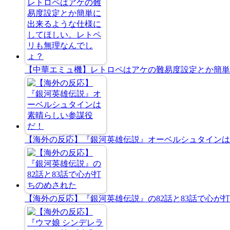
【中華エミュ機】レトロペはアケの難易度設定とか簡単
【海外の反応】『銀河英雄伝説』オーベルシュタインは
【海外の反応】『銀河英雄伝説』の82話と83話で心が