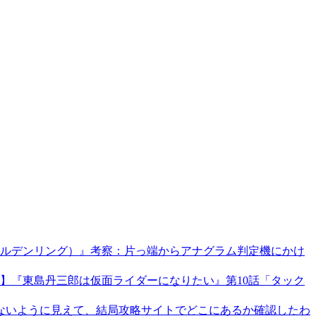
ing（エルデンリング）』考察：片っ端からアナグラム判定機にかけ
】『東島丹三郎は仮面ライダーになりたい』第10話「タック