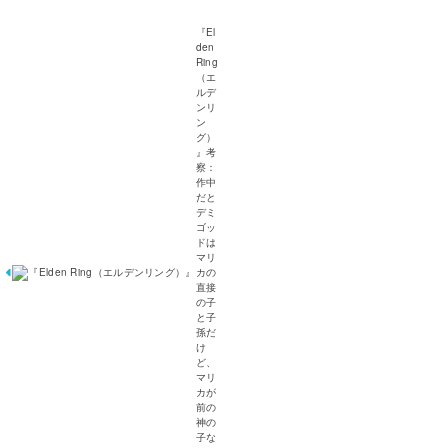
『El
den
Ring
（エ
ルデ
ンリ
ン
グ）
』考
察：
作中
だと
デミ
ゴッ
ドは
マリ
カの
直接
の子
と子
孫だ
け
ど、
マリ
カが
前の
神の
子な