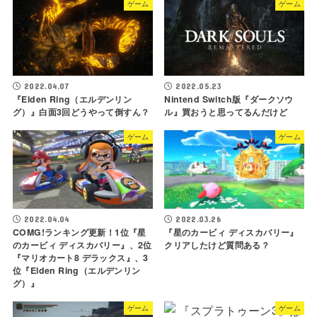
ゲーム
ゲーム
2022.04.07
2022.05.23
『Elden Ring（エルデンリン
Nintend Switch版『ダークソウ
グ）』白面3回どうやって倒すん？
ル』買おうと思ってるんだけど
ゲーム
ゲーム
2022.04.04
2022.03.26
COMG!ランキング更新！1位『星
『星のカービィ ディスカバリー』
のカービィ ディスカバリー』、2位
クリアしたけど質問ある？
『マリオカート8 デラックス』、3
位『Elden Ring（エルデンリン
グ）』
ゲーム
ゲーム