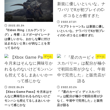
2022.07.01
2022.05.04
『スプラトゥーン3』は新規に優し
『Elden Ring（エルデンリン
いといいな。ナワバリでXが初プレ
グ）』考察：エドガーがイレーナ
イのC-ボコるとか酷すぎた
は優しいから、おかしな輩に付け
込まれないと良いが的なことを言
ってるのな
ゲーム
ゲーム
2022.06.24
2022.03.26
【Xbox Game Pass】今月末はそ
「『星のカービィ ディスカバリ
んなに興味引かれるものないけど
ー』は配分が極小で初回出荷が少
モンハンも控えてるしまあいいか
なく、午前中で完売した」と販売
ーって感じかな
店が語る