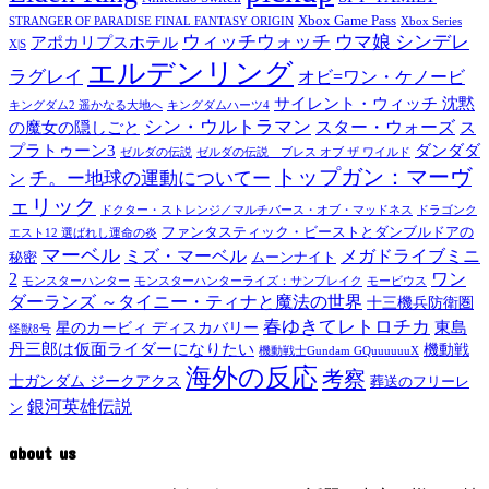
Xbox Game Pass
STRANGER OF PARADISE FINAL FANTASY ORIGIN
Xbox Series
ウィッチウォッチ
ウマ娘 シンデレ
アポカリプスホテル
X|S
エルデンリング
ラグレイ
オビ=ワン・ケノービ
サイレント・ウィッチ 沈黙
キングダム2 遥かなる大地へ
キングダムハーツ4
シン・ウルトラマン
スター・ウォーズ
の魔女の隠しごと
ス
プラトゥーン3
ダンダダ
ゼルダの伝説
ゼルダの伝説 ブレス オブ ザ ワイルド
トップガン：マーヴ
チ。ー地球の運動についてー
ン
ェリック
ドクター・ストレンジ／マルチバース・オブ・マッドネス
ドラゴンク
ファンタスティック・ビーストとダンブルドアの
エスト12 選ばれし運命の炎
マーベル
メガドライブミニ
ミズ・マーベル
秘密
ムーンナイト
2
ワン
モンスターハンター
モンスターハンターライズ：サンブレイク
モービウス
ダーランズ ～タイニー・ティナと魔法の世界
十三機兵防衛圏
春ゆきてレトロチカ
東島
星のカービィ ディスカバリー
怪獣8号
丹三郎は仮面ライダーになりたい
機動戦
機動戦士Gundam GQuuuuuuX
海外の反応
考察
士ガンダム ジークアクス
葬送のフリーレ
銀河英雄伝説
ン
about us