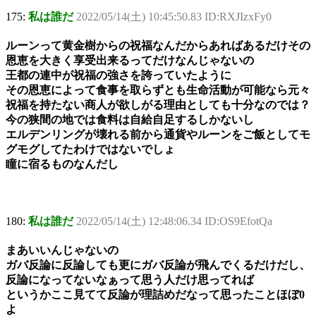
175:
私は誰だ
2022/05/14(土) 10:45:50.83 ID:RXJIzxFy0
ルーンって黄金樹からの祝福なんだからあればあるだけその
恩恵を大きく享受出来るってだけなんじゃないの
王都の連中が祝福の強さを誇っていたように
その恩恵によって食事を取らずとも生命活動が可能なら元々
祝福を持たない商人が欲しがる理由としても十分なのでは？
今の狭間の地では食料は自給自足するしかないし
エルデンリングが壊れる前から通貨やルーンをご飯としてモ
グモグしてたわけではないでしょ
瞳に宿るものなんだし
180:
私は誰だ
2022/05/14(土) 12:48:06.34 ID:OS9EfotQa
まあいいんじゃないの
ガバ反論に反論しても更にガバ反論が飛んでくるだけだし、
反論になってないなぁって思う人だけ思ってれば
というかここ見てて反論が理詰めだなって思ったことほぼ0
よ