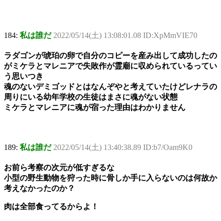
184:
私は誰だ
2022/05/14(土) 13:08:01.08 ID:XpMmVIE70
ラダゴンが琥珀の卵で自分のコピーを産み出して成功したの
がミケラとマレニアで失敗作が霊廟に収められているってい
う思いつき
魂のないデミゴッドとはなんぞやと考えていたけどレナラの
周りにいる幼年学校の生徒はまさに魂がない状態
ミケラとマレニアに魂が宿った理由はわかりません
189:
私は誰だ
2022/05/14(土) 13:40:38.89 ID:b7/Oam9K0
お前ら考察の次元が低すぎるな
小型の野生動物を狩った時に骨しか手に入らないのは何故か
考えなかったのか？
肉は全部食ってるからよ！