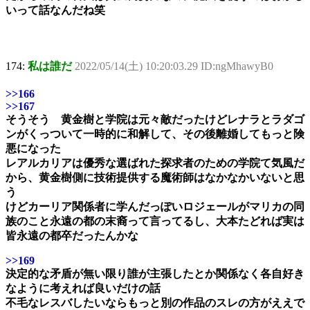
いって話なんだね笑
174:
私は誰だ
2022/05/14(土) 10:20:03.29 ID:ngMhawyB0
>>166
>>167
そうそう 黄金樹と学院は元々敵だったけどレナラとラダゴ
ンがくっついて一時的に和解して、その後離婚してもっと険
悪になった
レアルカリアは優秀な選ばれた探求者のための学院て気風だ
から、黄金樹側に技術提供する魔術師はなかなかいないと思
う
けどカーリア関係者に学んだっぽいロジェールがマリカの同
族のこと永遠の都の末裔って言ってるし、大本たどれば実は
皆永遠の都卒だったんかな
>>169
決定的な矛盾が無い限り誰が主張したとか関係なく各自好き
なように考えれば良いだけの話
不毛なレスバしたいならもっと別の作品のスレの方がええで