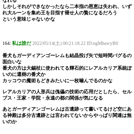
なれる
しかしそれができなかったなら二本指の恩恵は失われ、いず
れ大ルーンを集め王を目指す褪せ人の贄になるだろう
という意味じゃないかな
164:
私は誰だ
2022/05/14(土) 00:21:18.22 ID:ngMhawyB0
番犬もガーディアンゴーレムも結晶投げ矢で短時間バグるの
面白いな
番犬の方は大錫杖に使われてる輝石的にレアルカリア系統ぽ
いのに還樹の番犬か
カッコウの魔術もどきみたいに一枚噛んでるのかな
レアルカリアの人形兵は傀儡の技術の応用だとしたら、セル
ブス・王家・学院・永遠の都の関係が気になる
あとガーディアンゴーレムは古遺跡って書いてるけど空にあ
る神殿は多分古遺跡とは言われてないからやっぱり関連は無
いのか