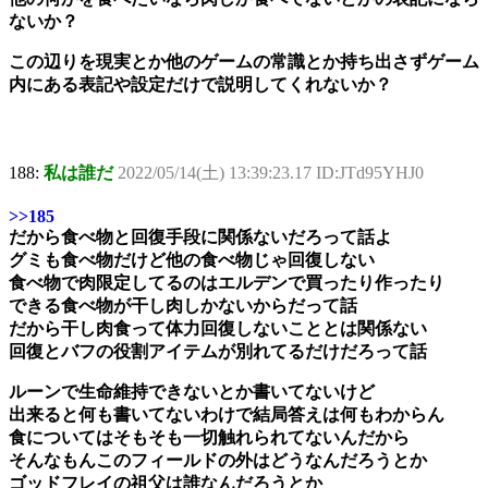
ないか？
この辺りを現実とか他のゲームの常識とか持ち出さずゲーム
内にある表記や設定だけで説明してくれないか？
188:
私は誰だ
2022/05/14(土) 13:39:23.17 ID:JTd95YHJ0
>>185
だから食べ物と回復手段に関係ないだろって話よ
グミも食べ物だけど他の食べ物じゃ回復しない
食べ物で肉限定してるのはエルデンで買ったり作ったり
できる食べ物が干し肉しかないからだって話
だから干し肉食って体力回復しないこととは関係ない
回復とバフの役割アイテムが別れてるだけだろって話
ルーンで生命維持できないとか書いてないけど
出来ると何も書いてないわけで結局答えは何もわからん
食についてはそもそも一切触れられてないんだから
そんなもんこのフィールドの外はどうなんだろうとか
ゴッドフレイの祖父は誰なんだろうとか