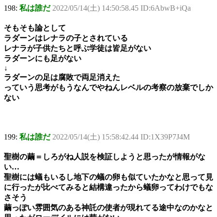
198:
私は誰だ
2022/05/14(土) 14:50:58.45 ID:6AbwB+iQa
そもそも論として
ラダーンはレナラの子とされている
レナラが子供たちと呼ぶ学徒は皆足がない
ラダーンにも足がない
↓
ラダーンの足は腐敗で両足消えた
っていう思考がもうなんでやねんレベルの考察の放棄でしか
ない
199:
私は誰だ
2022/05/14(土) 15:58:42.44 ID:1X39P7J4M
聖樹の繭＝しろがね人説を検証しようと思ったが情報がな
い…
聖樹には蟻もいるし地下の蟻の卵も似ていたかなと思って見
に行ったが比べてみると結構違ったから蟻卵ってわけでもな
さそう
繭っぽい雰囲気のある神託の使者が現れてる途中なのかなと