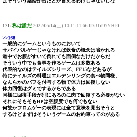
ばそういう結論が出たとか言えるわけじゃないしな
171:
私は誰だ
2022/05/14(土) 10:11:11.66 ID:JTd95YHJ0
>>168
一般的にゲームというものにおいて
サバイバルゲーじゃなければ飲食の概念は省かれる
道中でお腹がすいて倒れても面倒なだけだからだ
そういう中でも食事を作るゲームは多数ある
代表的なのはテイルズシリーズ、FF15などあるが
特にテイルズの料理はエルデンリングの食べ物同様、
なんらかのバフを付与する物で体力は回復しない
体力回復はグミでするからである
同様に回復手段が別にあるのに肉で回復する必要がない
それにそもそもHPは空腹度でも何でもない
何故かフロムゲーの表現には全て意味を見出そうと
するけどまずはそういうゲームのお約束ってのがある