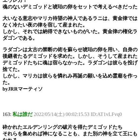
エウレカ！
魂のないデミゴッドと琥珀の卵をセットで考えるべきだった
大いなる意志やマリカ待望の神人であるラニは、黄金律では
なく冷たい夜の律を宿して産まれた。
しかし、それでは納得できないものがいた。黄金律の権化ラ
ダゴンである。
ラダゴンは太古の禁断の術を蘇らせ琥珀の卵を用い、自身の
後継者たるデミゴッドを求めた。しかし、そうして産まれた
デミゴッドたちに魂は宿らなかった。ラダゴンは彼らを投げ
捨てた。
しかし、マリカは彼らを憐れみ再誕の願いを込め霊廟を作っ
た。
byJRRマーティソ
163:
私は誰だ
2022/05/14(土) 00:02:15.53 ID:AT1vLFvq0
砕かれたエルデンリングの破片を得たデミゴッドたち
それらを集めれば神になることも、また別の神を立て王にも