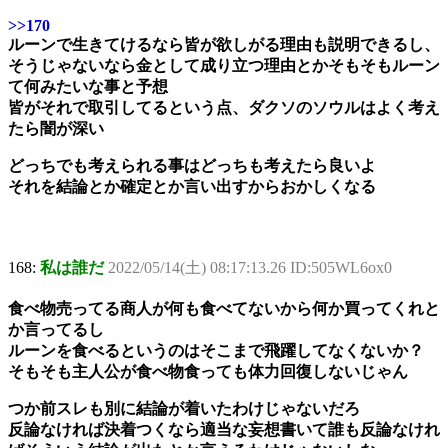
>>170
ルーンで生きてけるなら皆が欲しがる理由も説明できるし、
そうじゃないなら金として成り立つ理由とかそもそもルーン
て何みたいな事と予想
皆がそれで取引してるという点、ダクソのソウルはよく考え
たら闇が深い
どっちでも考えられる事はどっちも考えたら良いよ
それを結論とか確定とか言い出すからおかしくなる
168:
私は誰だ
2022/05/14(土) 08:17:13.26 ID:505WL6ox0
食べ物売ってる商人が何も食べてないから何か買ってくれと
か言ってるし
ルーンを食べるというのはそこまで飛躍してなくないか？
そもそも主人公が食べ物食っても体力回復しないじゃん
つか前スレも別に結論が着いたわけじゃないだろ
反論なければ決着つくなら適当な妄想書いて誰も反論なけれ