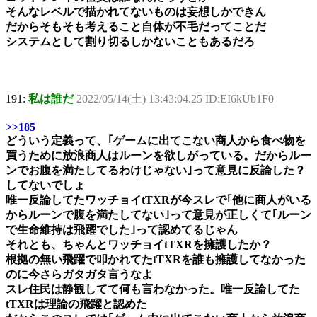
そんなレベルで描かれてないものは妄想しかできん
だからそもそも考えること自体が不毛だってことだ
システムとして割り切るしかないこともあるだろ
191:
私は誰だ
2022/05/14(土) 13:43:04.25 ID:EI6kUb1F0
>>185
どういう定義って、｢ゲームに出てこない商人から食べ物を
買うために放浪商人はルーンを欲しがっている。だからルー
ンでお腹を満たしてるわけじゃない｣って意見に反論した？
してないでしょ
唯一反論してたワッチョイtTXRが今スレで｢他に商人がいる
からルーンで腹を満たしてない｣って意見が正しくて｢ルーン
で生命維持は飛躍でした｣って認めてるじゃん
それとも、ちゃんとワッチョイtTXRを擁護したか？
根拠の無い飛躍で叩かれてたtTXRを誰も擁護してなかった
のに今さらガタガタ言うなよ
スレ住民は静観してて何も言わなかった。唯一反論してた
tTXRは理論の飛躍と認めた