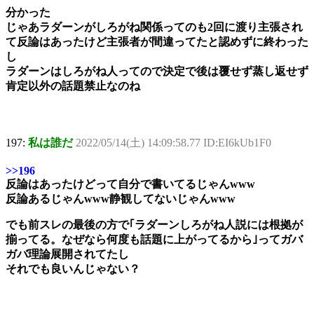
分かった
じゃあラダーンがしろがね関係ってのも2回に渡り主張され
て反論はあったけど主張者が間違ってたと認めずに終わった
し
ラダーンはしろがね人ってので決定で後は覆せず蒸し返せず
肯定以外の話題禁止なのね
197:
私は誰だ
2022/05/14(土) 14:09:58.77 ID:EI6kUb1F0
>>196
反論はあったけどって自分で書いてるじゃんwww
反論あるじゃんwww静観してないじゃんwww
でも前スレの最後の方で｢ラダーンしろがね人説には根拠が
揃ってる。なぜなら何度も話題に上がってるから｣ってガバ
ガバ理論展開されてたし
それでも良いんじゃない？