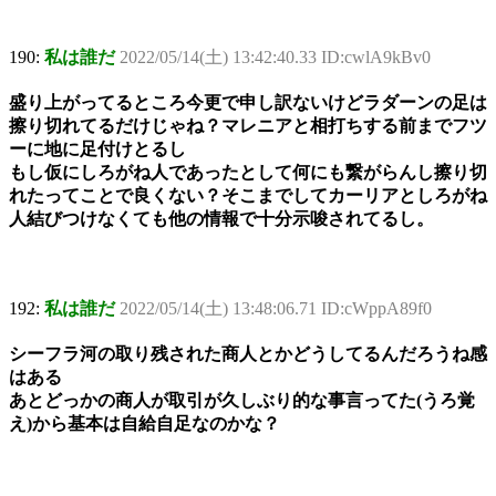
190:
私は誰だ
2022/05/14(土) 13:42:40.33 ID:cwlA9kBv0
盛り上がってるところ今更で申し訳ないけどラダーンの足は
擦り切れてるだけじゃね？マレニアと相打ちする前までフツ
ーに地に足付けとるし
もし仮にしろがね人であったとして何にも繋がらんし擦り切
れたってことで良くない？そこまでしてカーリアとしろがね
人結びつけなくても他の情報で十分示唆されてるし。
192:
私は誰だ
2022/05/14(土) 13:48:06.71 ID:cWppA89f0
シーフラ河の取り残された商人とかどうしてるんだろうね感
はある
あとどっかの商人が取引が久しぶり的な事言ってた(うろ覚
え)から基本は自給自足なのかな？