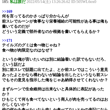
185:
私は誰だ
2022/05/14(土) 13:26:26.62 ID:505WL6ox0
>>169
何を言ってるのかさっぱり分からんが
前スレでルーンが食事なり栄養補給の可能性がある事は俺も
書いてるのだが
どういう定義で部外者なのか根拠を書いてもらえるか？
>>171
テイルズのグミは食べ物じゃね？
食べ物が肉限定なのはなぜ？
というか俺が言いたいのは別に結論着いた訳でもないだろ、
という話だよ
別に前スレで話題に出てたよ、とか前スレではこういう意見
あったよとかなら構わないが結論を出したというなら前スレ
でもその意見を指示した俺をじゃあ納得させてくれないか？
まずルーンで生命維持は出来ないと具体的に表記があった
か？
ひもじくて何も食べてないという商人が肉を売ってるのはお
かしくないか？
他の何かを食べたいなら肉しか食べてないとかの表記になら