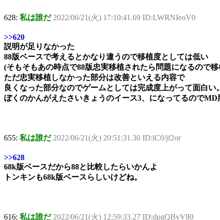
628:
私は誰だ
2022/06/21(火) 17:10:41.69 ID:LWRNIeoV0
>>620
説明が足りなかった
88版ベースで考えるとかなり違うので移植度としては低い
(そもそもあの時点で88版忠実移植されたら問題になるので移
ただ忠実移植しなかった部分は改善といえる内容で
良くなった部分なのでゲームとしては完成度上がって面白い
ぼくのかんがえたさいきょうのイース3、になってるのでMD
655:
私は誰だ
2022/06/21(火) 20:51:31.30 ID:lC0/jf2or
>>628
68k版ベースだから88と比較したらいかんよ
トンキンも68k版ベースらしいけどね。
616:
私は誰だ
2022/06/21(火) 12:59:33.27 ID:dpgQBvV80