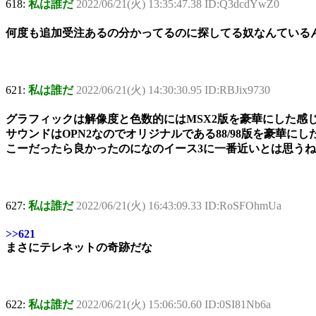
618:
私は誰だ
2022/06/21(火) 13:35:47.38 ID:Q3dcdYwZ0
何度も追加受注あるの分かってるのに探してる奴なんている
621:
私は誰だ
2022/06/21(火) 14:30:30.95 ID:RBJix9730
グラフィックは解像度と色数的にはMSX2版を豪華にした感
サウンドはOPN2なのでオリジナルである88/98版を豪華にし
こーだったら良かったのになのイース3に一番近いとは思うね
627:
私は誰だ
2022/06/21(火) 16:43:09.33 ID:RoSFOhmUa
>>621
まさにテレネットの奇跡だな
622:
私は誰だ
2022/06/21(火) 15:06:50.60 ID:0SI81Nb6a