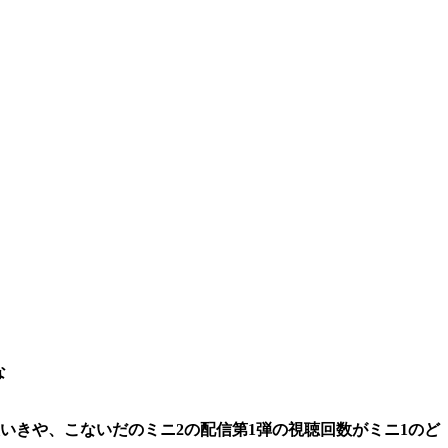
な
いきや、こないだのミニ2の配信第1弾の視聴回数がミニ1のど