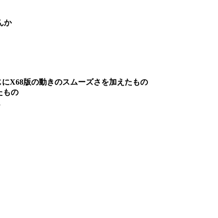
んか
じにX68版の動きのスムーズさを加えたもの
たもの