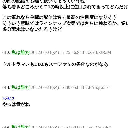
の回の配信をも軽く抜いてるっていうね
落ち着きどころかミニ1の時以上に注目されてるってどんだ
この流れなら金曜の配信は過去最高の注目度になりそう
そういう意味ではラインナップ次第ではさらに跳ねるか、逆
多分荒木はいないだろうけど
612:
私は誰だ
2022/06/21(火) 12:25:56.84 ID:XkrbzJBaM
ウルトラマンもDBZもスーファミの劣化なのがなあ
614:
私は誰だ
2022/06/21(火) 12:30:05.88 ID:RYuqLonar
>>612
やっぱ音がね
619:
私は誰だ
2022/06/21(火) 13:52:00.80 ID:ngnCe+6R0