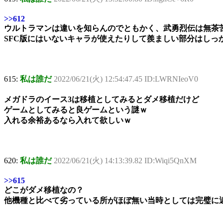
>>612
ウルトラマンは違いを知らんのでともかく、武勇烈伝は無茶
SFC版にはいないキャラが使えたりして羨ましい部分はし
615:
私は誰だ
2022/06/21(火) 12:54:47.45 ID:LWRNIeoV0
メガドラのイース3は移植としてみるとダメ移植だけど
ゲームとしてみると良ゲームという謎ｗ
入れる余裕あるなら入れて欲しいｗ
620:
私は誰だ
2022/06/21(火) 14:13:39.82 ID:Wiqi5QnXM
>>615
どこがダメ移植なの？
他機種と比べて劣っている所がほぼ無い当時としては完璧に