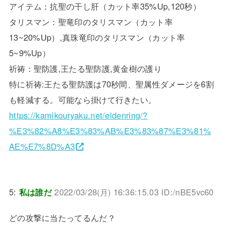
アイテム：抗聖の干し肝（カット率35%Up,120秒）
タリスマン：聖竜印のタリスマン（カット率
13~20%Up）,真珠竜印のタリスマン（カット率
5~9%Up）
祈祷：聖防護,王たる聖防護,黄金樹の護り
特に祈祷:王たる聖防護は70秒間、聖属性ダメージを6割
も軽減する。可能なら掛けて行きたい。
https://kamikouryaku.net/eldenring/?
%E3%82%A8%E3%83%AB%E3%83%87%E3%81%
AE%E7%8D%A3
5:
私は誰だ
2022/03/28(月) 16:36:15.03 ID:/nBE5vc60
どの攻撃に当たってるんだ？