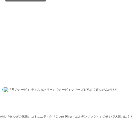
『
星
の
カ
ー
ビ
ィ
デ
ィ
ス
カ
バ
リ
ー
』
で
カ
ー
ビ
ィ
シ
リ
ー
ズ
を
初
め