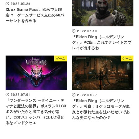
2022.03.26
Xbox Game Pass、欧米で大躍
進!? ゲームサービス支出の60パ
ーセントを占める
2022.03.30
『Elden Ring（エルデンリン
グ）』PC版：これでクレイトスプ
レイが出来るわ
ゲーム
ゲーム
2022.07.01
2022.04.27
『ワンダーランズ ～タイニー・テ
『Elden Ring（エルデンリン
ィナと魔法の世界』ボスランDLC3
グ）』考察：ミケラはモーグが血
ボスがやたらと出てき気分が悪
炎とか穢れた血を注いだせいであ
い。カオスチャンバーにDLC混ぜ
んな姿になったのか？
るなメンドクセエ