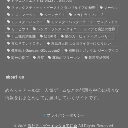
ドラゴンクエスト12 選ばれし運命の炎
ファンタスティック・ビーストとダンブルドアの秘密
マーベル
ミズ・マーベル
ムーンナイト
メガドライブミニ2
モンスターハンター
モンスターハンターライズ：サンブレイク
モービウス
ワンダーランズ ～タイニー・ティナと魔法の世界
十三機兵防衛圏
怪獣8号
星のカービィ ディスカバリー
春ゆきてレトロチカ
東島丹三郎は仮面ライダーになりたい
機動戦士Gundam GQuuuuuuX
機動戦士ガンダム ジークアクス
海外の反応
考察
葬送のフリーレン
銀河英雄伝説
about us
めろりんア～ルは、人気ゲームなどの話題を中心に様々な
情報をおまとめしてお届けしていくサイトです。
プライバシーポリシー
© 2026
海外アニゲーエンタメ同好会
All Rights Reserved.