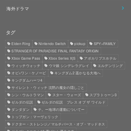
海外ドラマ
タグ
Elden Ring
Nintendo Switch
pickup
SPY×FAMILY
STRANGER OF PARADISE FINAL FANTASY ORIGIN
Xbox Game Pass
Xbox Series X|S
アポカリプスホテル
ウィッチウォッチ
ウマ娘 シンデレラグレイ
エルデンリング
オビ=ワン・ケノービ
キングダム2 遥かなる大地へ
キングダムハーツ4
サイレント・ウィッチ 沈黙の魔女の隠しごと
シン・ウルトラマン
スター・ウォーズ
スプラトゥーン3
ゼルダの伝説
ゼルダの伝説 ブレス オブ ザ ワイルド
ダンダダン
チ。ー地球の運動についてー
トップガン：マーヴェリック
ドクター・ストレンジ／マルチバース・オブ・マッドネス