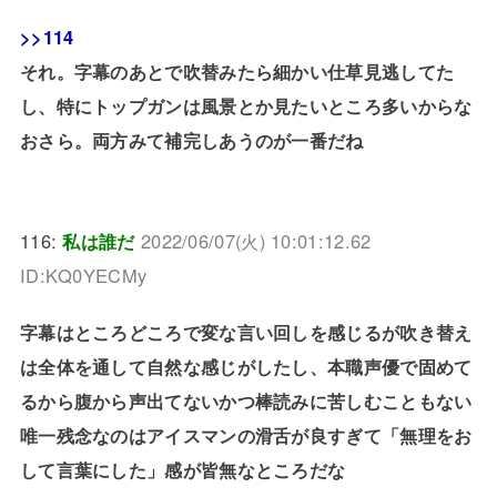
>>114
それ。字幕のあとで吹替みたら細かい仕草見逃してた
し、特にトップガンは風景とか見たいところ多いからな
おさら。両方みて補完しあうのが一番だね
116:
私は誰だ
2022/06/07(火) 10:01:12.62
ID:KQ0YECMy
字幕はところどころで変な言い回しを感じるが吹き替え
は全体を通して自然な感じがしたし、本職声優で固めて
るから腹から声出てないかつ棒読みに苦しむこともない
唯一残念なのはアイスマンの滑舌が良すぎて「無理をお
して言葉にした」感が皆無なところだな