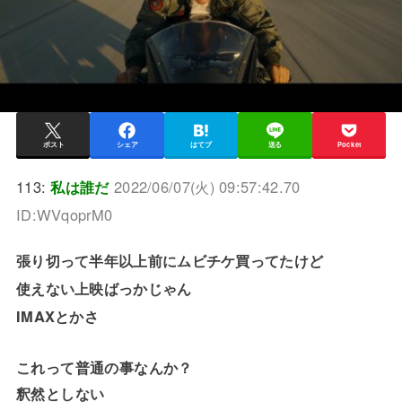
ポスト
シェア
はてブ
送る
Pocket
113:
私は誰だ
2022/06/07(火) 09:57:42.70
ID:WVqoprM0
張り切って半年以上前にムビチケ買ってたけど
使えない上映ばっかじゃん
IMAXとかさ
これって普通の事なんか？
釈然としない