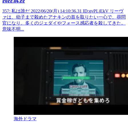
2022.06.22
357: 私は誰だ 2022/06/20(月) 14:10:36.31 ID:gvPLjEkV リーヴ
ァは、幼子まで殺めたアナキンの首を取りたい一心で、尋問
官になり、多くのジェダイやフォース感応者を殺してきた。
意味不明...
海外ドラマ