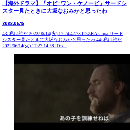
【海外ドラマ】『オビ=ワン・ケノービ』サードシ
スター見たときに大坂なおみかと思ったわ
2022.06.15
43: 私は誰だ 2022/06/14(火) 17:24:42.78 ID:ZRAkJupa サード
シスター見たときに大坂なおみかと思ったわ 44: 私は誰だ
2022/06/14(火) 17:27:14.58 ID:x...