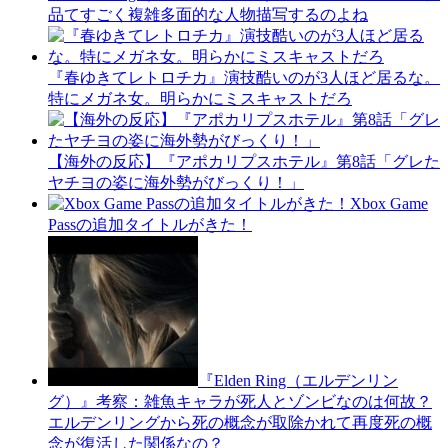
品てすごく複雑多面的な人物描写するのよね
『春ゆきてレトロチカ』演技酷いのが3人ほど居るな。
特にメガネ女。明らかにミスキャストだろ
【海外の反応】『アポカリプスホテル』第8話「グレた
ヤチヨの姿に海外勢がびっくり！」
Xbox Game
Passの追加タイトルがきた！
『Elden Ring（エルデンリン
グ）』考察：雑魚キャラが死人とゾンビなのは何故？
エルデンリングから死の概念が取除かれて再度死の概
念が復活した関係なの？