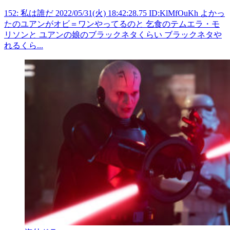
152: 私は誰だ 2022/05/31(火) 18:42:28.75 ID:KlMfOuKh よかっ
たのユアンがオビ＝ワンやってるのと 乞食のテムエラ・モ
リソンと ユアンの娘のブラックネタくらい ブラックネタや
れるくら...