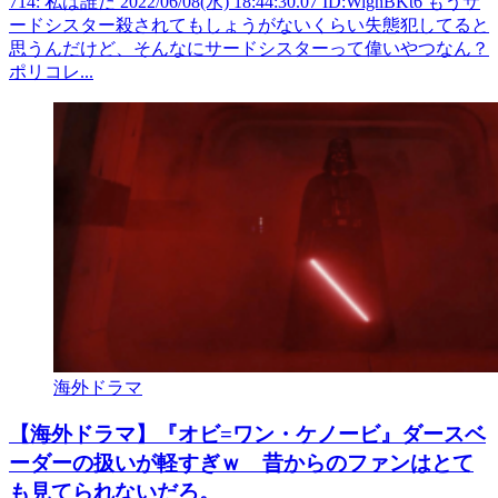
714: 私は誰だ 2022/06/08(水) 18:44:30.07 ID:WignBKt6 もうサ
ードシスター殺されてもしょうがないくらい失態犯してると
思うんだけど、そんなにサードシスターって偉いやつなん？
ポリコレ...
海外ドラマ
【海外ドラマ】『オビ=ワン・ケノービ』ダースベ
ーダーの扱いが軽すぎｗ 昔からのファンはとて
も見てられないだろ。