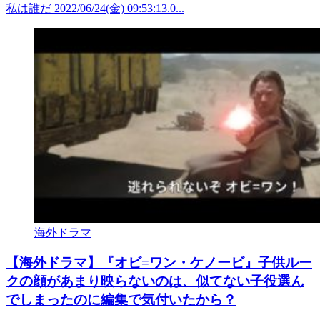
私は誰だ 2022/06/24(金) 09:53:13.0...
海外ドラマ
【海外ドラマ】『オビ=ワン・ケノービ』子供ルー
クの顔があまり映らないのは、似てない子役選ん
でしまったのに編集で気付いたから？