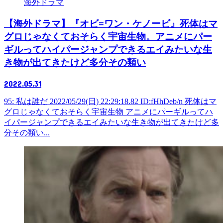
海外ドラマ
【海外ドラマ】『オビ=ワン・ケノービ』死体はマ
グロじゃなくておそらく宇宙生物。アニメにパー
ギルってハイパージャンプできるエイみたいな生
き物が出てきたけど多分その類い
2022.05.31
95: 私は誰だ 2022/05/29(日) 22:29:18.82 ID:fHhDeb/n 死体はマ
グロじゃなくておそらく宇宙生物 アニメにパーギルってハ
イパージャンプできるエイみたいな生き物が出てきたけど多
分その類い...