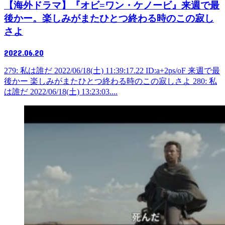
【海外ドラマ】『オビ=ワン・ケノービ』来週で最
後かー。楽しみがまたひとつ終わる時のこの寂し
さよ
2022.06.20
279: 私は誰だ 2022/06/18(土) 11:39:17.22 ID:a+2ps/oF 来週で最
後かー 楽しみがまたひとつ終わる時のこの寂しさよ 280: 私
は誰だ 2022/06/18(土) 13:23:03....