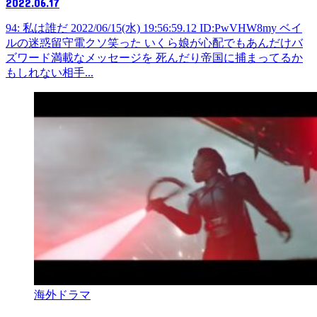
2022.06.17
94: 私は誰だ 2022/06/15(水) 19:56:59.12 ID:PwVHW8my ベイ
ルの迷惑留守電クソ笑った いくら娘が心配でもあんだけバ
ズワード満載なメッセージを 死んだり帝国に捕まってるか
もしれない相手...
海外ドラマ