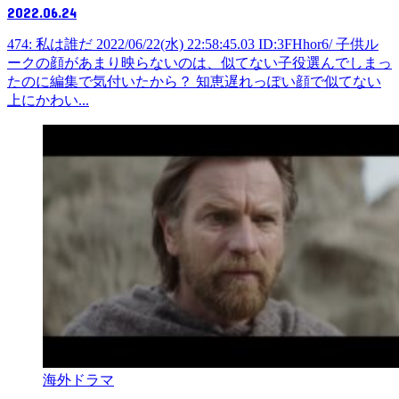
2022.06.24
474: 私は誰だ 2022/06/22(水) 22:58:45.03 ID:3FHhor6/ 子供ル
ークの顔があまり映らないのは、似てない子役選んでしまっ
たのに編集で気付いたから？ 知恵遅れっぽい顔で似てない
上にかわい...
海外ドラマ