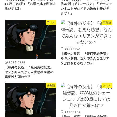
17話（第2期）「お湯と水で変身す
第39話（第3シーズン）「アーニャ
るジジ1/2」
のトニトがロイドの過去を呼び覚
ます！」
アニメ
未分類
2025.12.31
【海外の反応】『銀河英雄伝説』
を見た感想。なんでみんなユリア
ンが好きじゃないの？
2025.09.28
【海外の反応】『銀河英雄伝説』
ヤンが死んでから自由惑星同盟の
重要性が薄れた？
未分類
アニメ
2025.11.04
【海外の反応】『銀河英雄伝説』