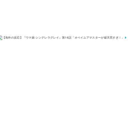
ン
デ
レ
ラ
グ
レ
イ
』
第
話
「
オ
ベ
イ
ユ
ア
マ
ス
タ
ー
が
破
天
荒
す
ぎ
！
」