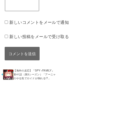
新しいコメントをメールで通知
新しい投稿をメールで受け取る
【
【海外の反応】『SPY×FAMILY』
海
第41話（第3シーズン）「アーニャ
外
のやる気でロイドが倒れる!?」
の
反
応
】
『
ウ
マ
娘
シ