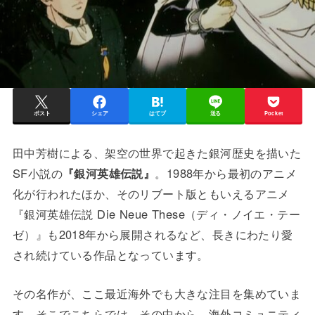
ポスト
シェア
はてブ
送る
Pocket
田中芳樹による、架空の世界で起きた銀河歴史を描いた
SF小説の
『銀河英雄伝説』
。1988年から最初のアニメ
化が行われたほか、そのリブート版ともいえるアニメ
『銀河英雄伝説 Die Neue These（ディ・ノイエ・テー
ゼ）』も2018年から展開されるなど、長きにわたり愛
され続けている作品となっています。
その名作が、ここ最近海外でも大きな注目を集めていま
す。そこでこちらでは、その中から、海外コミュニティ