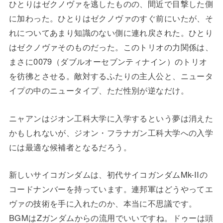
ひとりはゼクノヴァを逃したものの、間近で目撃した側
に加わった。ひとりはゼクノヴァのすぐ前にいたが、そ
れについてあまり知識のない側に連れ戻された。ひとり
はゼクノヴァそのものだった。このトリオの力関係は、
まさに0079（ダブルオーセブンティナイン）のトリオ
を彷彿とさせる。敵対するふたりの主人公と、ニュータ
イプの中のニュータイプ、ただ性別が逆なだけ。
ニャアンはジオン工科大学に入学するという夢は消えた
かもしれないが、ジオン・フラナガン工科大学への入学
には最適な候補者となるだろう。
新しいサイコガンダムは、初代サイコガンダムMk-IIの
コードナンバーを持っています。連邦軍はどうやってエ
ヴァの技術を手に入れたのか、本当に不思議です。
BGMはΖガンダムからの流用でいいですね。ドゥーは頭