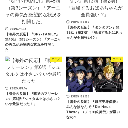
2025.07.04
【海外の反応】『ダンダダン』第
2025.11.23
13話（第2期）「登場するおばあち
【海外の反応】『SPY×FAMILY』
ゃんが全員強い!?」
第45話（第3シーズン）「アーニャ
の勇気が絶望的な状況を打開し
た」
アニメ
アニメ
2025.09.14
【海外の反応】『葬送のフリーレ
2025.09.28
ン』第6話「シュタルクは小さい？
【海外の反応】『銀河英雄伝説』
いや最強だった！」
みんなはなんで『Die Neue
These』（ノイエ銀英伝）が嫌い
なの？