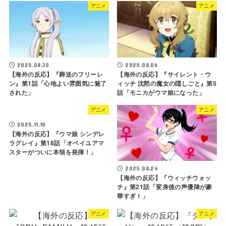
アニメ
アニメ
2025.08.30
2025.08.06
【海外の反応】『葬送のフリーレ
【海外の反応】『サイレント・ウ
ン』第1話「心地よい雰囲気に魅了
ィッチ 沈黙の魔女の隠しごと』第5
された」
話「モニカがウマ娘になった」
アニメ
アニメ
2025.11.10
【海外の反応】『ウマ娘 シンデレ
ラグレイ』第18話「オベイユアマ
スターがついに本領を発揮！」
2025.08.24
【海外の反応】『ウィッチウォッ
チ』第21話「変身後の声優陣が豪
華すぎ！」
アニメ
アニメ