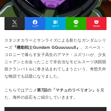
ポスト
シェア
はてブ
送る
Pocket
スタジオカラーとサンライズによる新たなガンダムシリ
ーズ
『機動戦士Gundam GQuuuuuuX』
。スペース・
コロニーで暮らす女子高生のアマテ・ユズリハが、少女
ニャアンと出会ったことで非合法なモビルスーツ決闘競
技クランバトルに巻き込まれてしまうという、奇想天外
な物語でも話題になりました。
こちらではアニメ
第7話の「マチュのリベリオン」
を見
た、海外の反応をご紹介していきます。